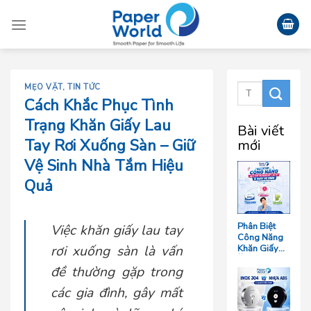
Skip
to
content
MẸO VẶT
,
TIN TỨC
Cách Khắc Phục Tình
Trạng Khăn Giấy Lau
Bài viết
Tay Rơi Xuống Sàn – Giữ
mới
Vệ Sinh Nhà Tắm Hiệu
Quả
Phân Biệt
Việc khăn giấy lau tay
Công Năng
rơi xuống sàn là vấn
Khăn Giấy
Ăn, Khăn
đề thường gặp trong
Giấy Lau Tay
Và Giấy Vệ
các gia đình, gây mất
Sinh Trong
Ngành F&B