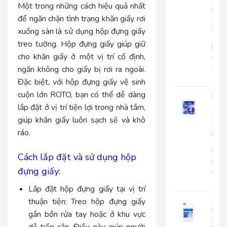
Cuộ
Một trong những cách hiệu quả nhất
Lớn
để ngăn chặn tình trạng khăn giấy rơi
An
Kha
xuống sàn là sử dụng hộp đựng giấy
703
treo tường. Hộp đựng giấy giúp giữ
|
AK703
cho khăn giấy ở một vị trí cố định,
216.
ngăn không cho giấy bị rơi ra ngoài.
135
Đặc biệt, với hộp đựng giấy vệ sinh
cuộn lớn ROTO, bạn có thể dễ dàng
Khă
giấy
lắp đặt ở vị trí tiện lợi trong nhà tắm,
ăn
giúp khăn giấy luôn sạch sẽ và khô
rút
ráo.
Japa
500
|
Cách lắp đặt và sử dụng hộp
JP500X
đựng giấy:
32.0
25.
Lắp đặt hộp đựng giấy tại vị trí
thuận tiện: Treo hộp đựng giấy
Xà
Bôn
gần bồn rửa tay hoặc ở khu vực
Rửa
dễ tiếp cận. Điều này giúp người