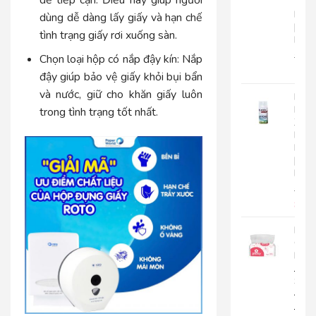
Tay
Roto
dùng dễ dàng lấy giấy và hạn chế
|
tình trạng giấy rơi xuống sàn.
RC500
280.
Chọn loại hộp có nắp đậy kín: Nắp
225
đậy giúp bảo vệ giấy khỏi bụi bẩn
và nước, giữ cho khăn giấy luôn
Nướ
Hoa
trong tình trạng tốt nhất.
Xịt
Phò
Roto
|
RT300
92.0
85.
Khă
Giấy
Lụa
Japa
Silk
400|
JPS400