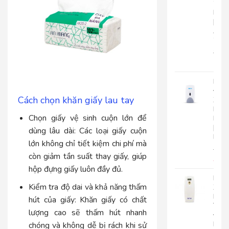
2
Lớp
|
AK2
2
22.0
17.
Bình
Đựn
Cách chọn khăn giấy lau tay
Xà
Bôn
Chọn giấy vệ sinh cuộn lớn để
Roto
|
dùng lâu dài: Các loại giấy cuộn
RT800
lớn không chỉ tiết kiệm chi phí mà
510.
còn giảm tần suất thay giấy, giúp
450
hộp đựng giấy luôn đầy đủ.
Máy
Kiểm tra độ dai và khả năng thấm
Xịt
Phò
hút của giấy: Khăn giấy có chất
Tự
lượng cao sẽ thấm hút nhanh
Độn
Roto
chóng và không dễ bị rách khi sử