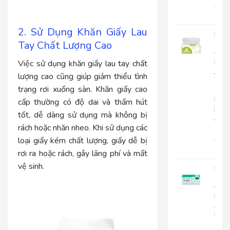
22.0
18.
2. Sử Dụng Khăn Giấy Lau
Khă
Tay Chất Lượng Cao
Giấy
Đa
Năn
Việc sử dụng khăn giấy lau tay chất
Japa
lượng cao cũng giúp giảm thiểu tình
20-
trạng rơi xuống sàn. Khăn giấy cao
1
Lớp
cấp thường có độ dai và thấm hút
|
tốt, dễ dàng sử dụng mà không bị
JP20
1
rách hoặc nhăn nheo. Khi sử dụng các
15.0
loại giấy kém chất lượng, giấy dễ bị
12.
rơi ra hoặc rách, gây lãng phí và mất
vệ sinh.
Khă
Giấy
Đa
Năn
An
Kha
20-