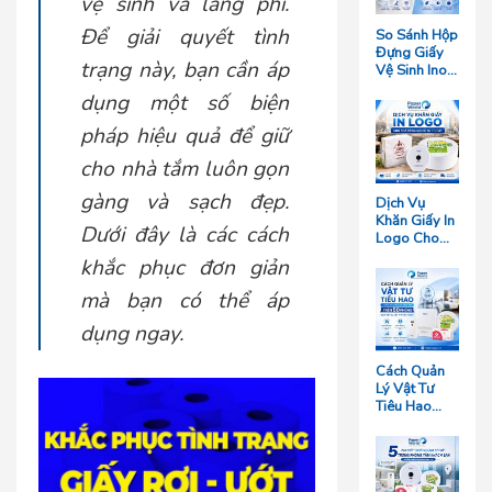
vệ sinh và lãng phí.
Để giải quyết tình
So Sánh Hộp
Đựng Giấy
trạng này, bạn cần áp
Vệ Sinh Inox
Và Hộp
dụng một số biện
Nhựa: Loại
Nào Bền
pháp hiệu quả để giữ
Hơn?
cho nhà tắm luôn gọn
gàng và sạch đẹp.
Dịch Vụ
Khăn Giấy In
Dưới đây là các cách
Logo Cho
Nhà Hàng
khắc phục đơn giản
Giá Rẻ Tại
TP.HCM
mà bạn có thể áp
dụng ngay.
Cách Quản
Lý Vật Tư
Tiêu Hao
Cho Khách
Sạn Quy Mô
Trên 50
Phòng Giúp