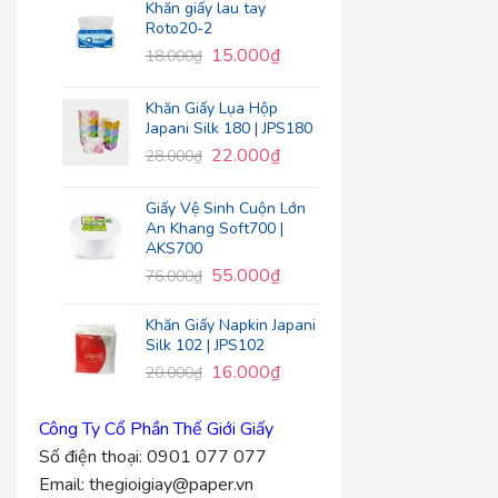
Khăn giấy lau tay
Roto20-2
15.000
₫
18.000
₫
Khăn Giấy Lụa Hộp
Japani Silk 180 | JPS180
22.000
₫
28.000
₫
Giấy Vệ Sinh Cuộn Lớn
An Khang Soft700 |
AKS700
55.000
₫
76.000
₫
Khăn Giấy Napkin Japani
Silk 102 | JPS102
16.000
₫
20.000
₫
Công Ty Cổ Phần Thế Giới Giấy
Số điện thoại:
0901 077 077
Email:
thegioigiay@paper.vn