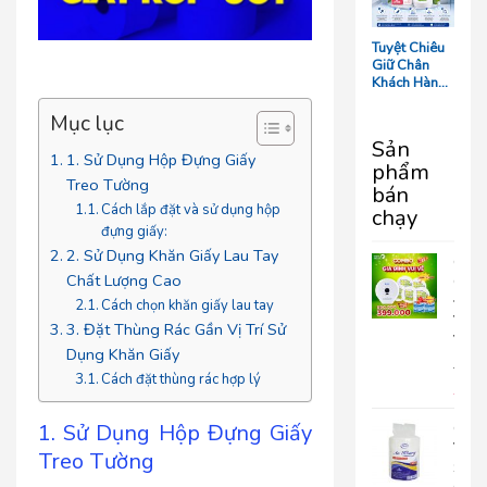
Tối Ưu Chi
Phí Vận
Hành
Tuyệt Chiêu
Giữ Chân
Khách Hàng:
5 Chi Tiết
‘Nhỏ Mà Có
Mục lục
Võ’ Trong
Sản
Phòng Tắm
1. Sử Dụng Hộp Đựng Giấy
phẩm
Resort
Treo Tường
bán
Cách lắp đặt và sử dụng hộp
chạy
đựng giấy:
2. Sử Dụng Khăn Giấy Lau Tay
COM
Chất Lượng Cao
GIA
ĐÌN
Cách chọn khăn giấy lau tay
VUI
3. Đặt Thùng Rác Gần Vị Trí Sử
VẺ
Dụng Khăn Giấy
690.
Cách đặt thùng rác hợp lý
399
Giấy
1. Sử Dụng Hộp Đựng Giấy
Vệ
Treo Tường
Sinh