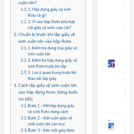
Cuộ
cuộn lớn?
Lớn
1. Hộp đựng giấy vệ sinh
An
Roto là gì?
Kha
703
2. Vì sao hộp Roto phù hợp
|
với giấy vệ sinh cuộn lớn?
AK703
Chuẩn bị trước khi lắp giấy vệ
216.
sinh cuộn lớn vào hộp Roto
135
1. Kiểm tra đúng loại giấy vệ
sinh cuộn lớn
Khă
2. Kiểm tra hộp đựng giấy vệ
giấy
sinh Roto trước khi lắp
ăn
rút
3. Lưu ý quan trọng trước khi
Japa
thao tác lắp giấy
500
Cách lắp giấy vệ sinh cuộn lớn
|
vào hộp đựng Roto (từng bước
JP500X
chi tiết)
32.0
Bước 1 – Mở hộp đựng giấy
25.
vệ sinh Roto đúng cách
Bước 2 – Đặt cuộn giấy vệ
Xà
Bôn
sinh cuộn lớn vào trục
Rửa
Bước 3 – Kéo mồi giấy theo