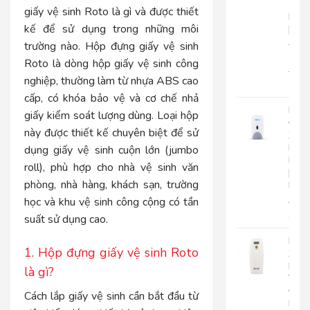
2
giấy vệ sinh Roto là gì và được thiết
Lớp
kế để sử dụng trong những môi
|
AK2
trường nào. Hộp đựng giấy vệ sinh
2
Roto là dòng hộp giấy vệ sinh công
22.0
nghiệp, thường làm từ nhựa ABS cao
17.
cấp, có khóa bảo vệ và cơ chế nhả
Bình
giấy kiểm soát lượng dùng. Loại hộp
Đựn
này được thiết kế chuyên biệt để sử
Xà
Bôn
dụng giấy vệ sinh cuộn lớn (jumbo
Roto
roll), phù hợp cho nhà vệ sinh văn
|
phòng, nhà hàng, khách sạn, trường
RT800
học và khu vệ sinh công cộng có tần
510.
450
suất sử dụng cao.
Máy
1. Hộp đựng giấy vệ sinh Roto
Xịt
Phò
là gì?
Tự
Độn
Cách lắp giấy vệ sinh cần bắt đầu từ
Roto