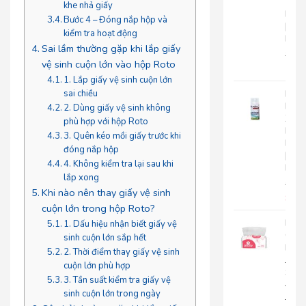
Tay
khe nhả giấy
Roto
Bước 4 – Đóng nắp hộp và
|
kiểm tra hoạt động
RC500
Sai lầm thường gặp khi lắp giấy
280.
vệ sinh cuộn lớn vào hộp Roto
225
1. Lắp giấy vệ sinh cuộn lớn
Nướ
sai chiều
Hoa
2. Dùng giấy vệ sinh không
Xịt
phù hợp với hộp Roto
Phò
3. Quên kéo mồi giấy trước khi
Roto
đóng nắp hộp
|
4. Không kiểm tra lại sau khi
RT300
lắp xong
92.0
Khi nào nên thay giấy vệ sinh
85.
cuộn lớn trong hộp Roto?
Khă
1. Dấu hiệu nhận biết giấy vệ
Giấy
sinh cuộn lớn sắp hết
Lụa
2. Thời điểm thay giấy vệ sinh
Japa
cuộn lớn phù hợp
Silk
3. Tần suất kiểm tra giấy vệ
400|
sinh cuộn lớn trong ngày
JPS400