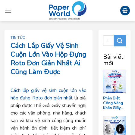
Skip
to
content
TIN TỨC
Cách Lắp Giấy Vệ Sinh
Cuộn Lớn Vào Hộp Đựng
Bài viết
Roto Đơn Giản Nhất Ai
mới
Cũng Làm Được
Cách lắp giấy vệ sinh cuộn lớn vào
hộp đựng Roto
đơn giản nhất
là giải
Phân Biệt
Công Năng
pháp được Thế Giới Giấy khuyến nghị
Khăn Giấy
cho các văn phòng, nhà hàng, khách
Ăn, Khăn
Giấy Lau Tay
sạn và khu vệ sinh công cộng muốn
Và Giấy Vệ
Sinh Trong
vận hành ổn định, tiết kiệm chi phí.
Ngành F&B