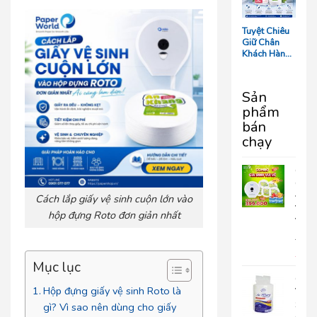
Tối Ưu Chi
Phí Vận
Hành
Tuyệt Chiêu
Giữ Chân
Khách Hàng:
5 Chi Tiết
‘Nhỏ Mà Có
Võ’ Trong
Sản
Phòng Tắm
phẩm
Resort
bán
chạy
COM
GIA
ĐÌN
Cách lắp giấy vệ sinh cuộn lớn vào
VUI
hộp đựng Roto đơn giản nhất
VẺ
690.
399
Mục lục
Giấy
Hộp đựng giấy vệ sinh Roto là
Vệ
Sinh
gì? Vì sao nên dùng cho giấy