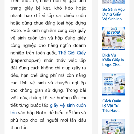
Trên thực tế, nhiều đơn vị gặp tình
trạng giấy bị kẹt, khó kéo hoặc
So Sánh Hộp
Đựng Giấy
nhanh hao chỉ vì lắp sai chiều cuộn
Vệ Sinh Inox
hoặc dùng chưa đúng loại hộp đựng
Và Hộp
Nhựa: Loại
Roto. Với kinh nghiệm cung cấp giấy
Nào Bền
vệ sinh cuộn lớn và hộp đựng giấy
Hơn?
công nghiệp cho hàng nghìn doanh
nghiệp trên toàn quốc,
Thế Giới Giấy
Dịch Vụ
(papershop.vn) nhận thấy việc lắp
Khăn Giấy In
Logo Cho
đặt đúng cách không chỉ giúp giấy ra
Nhà Hàng
Giá Rẻ Tại
đều, hạn chế lãng phí mà còn nâng
TP.HCM
cao tính vệ sinh và chuyên nghiệp
cho không gian sử dụng. Trong bài
viết này, chúng tôi sẽ hướng dẫn chi
Cách Quản
tiết từng bước lắp
giấy vệ sinh cuộn
Lý Vật Tư
Tiêu Hao
lớn
vào hộp Roto, dễ hiểu, dễ làm và
Cho Khách
phù hợp cho cả người mới lần đầu
Sạn Quy Mô
Trên 50
thao tác.
Phòng Giúp