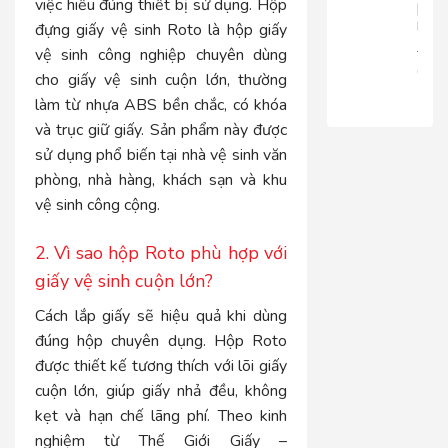
việc hiểu đúng thiết bị sử dụng. Hộp
|
RT816
đựng giấy vệ sinh Roto là hộp giấy
680.
vệ sinh công nghiệp chuyên dùng
650
cho giấy vệ sinh cuộn lớn, thường
làm từ nhựa ABS bền chắc, có khóa
và trục giữ giấy. Sản phẩm này được
sử dụng phổ biến tại nhà vệ sinh văn
phòng, nhà hàng, khách sạn và khu
vệ sinh công cộng.
2. Vì sao hộp Roto phù hợp với
giấy vệ sinh cuộn lớn?
Cách lắp giấy sẽ hiệu quả khi dùng
đúng hộp chuyên dụng. Hộp Roto
được thiết kế tương thích với lõi giấy
cuộn lớn, giúp giấy nhả đều, không
kẹt và hạn chế lãng phí. Theo kinh
nghiệm từ Thế Giới Giấy –