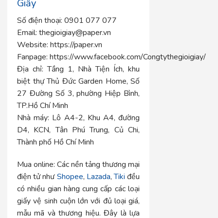
Giấy
Số điện thoại: 0901 077 077
Email:
thegioigiay@paper.vn
Website:
https://paper.vn
Fanpage:
https://www.facebook.com/Congtythegioigiay/
Địa chỉ:
Tầng 1, Nhà Tiện Ích, khu
biệt thự Thủ Đức Garden Home, Số
27 Đường Số 3, phường Hiệp Bình,
TP.Hồ Chí Minh
Nhà máy:
Lô A4-2, Khu A4, đường
D4, KCN, Tân Phú Trung, Củ Chi,
Thành phố Hồ Chí Minh
Mua online:
Các nền tảng thương mại
điện tử như
Shopee
,
Lazada
,
Tiki
đều
có nhiều gian hàng cung cấp các loại
giấy vệ sinh cuộn lớn với đủ loại giá,
mẫu mã và thương hiệu. Đây là lựa