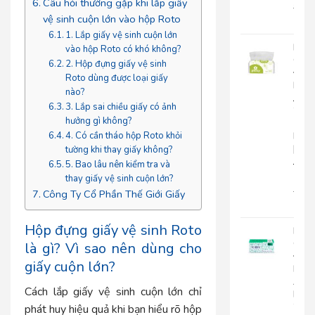
Câu hỏi thường gặp khi lắp giấy
22.0
vệ sinh cuộn lớn vào hộp Roto
18.
1. Lắp giấy vệ sinh cuộn lớn
Khă
vào hộp Roto có khó không?
Giấy
2. Hộp đựng giấy vệ sinh
Đa
Roto dùng được loại giấy
Năn
nào?
Japa
3. Lắp sai chiều giấy có ảnh
20-
hưởng gì không?
1
Lớp
4. Có cần tháo hộp Roto khỏi
|
tường khi thay giấy không?
JP20
5. Bao lâu nên kiểm tra và
1
thay giấy vệ sinh cuộn lớn?
15.0
Công Ty Cổ Phần Thế Giới Giấy
12.
Hộp đựng giấy vệ sinh Roto
Khă
Giấy
là gì? Vì sao nên dùng cho
Đa
giấy cuộn lớn?
Năn
An
Cách lắp giấy vệ sinh cuộn lớn chỉ
Kha
20-
phát huy hiệu quả khi bạn hiểu rõ hộp