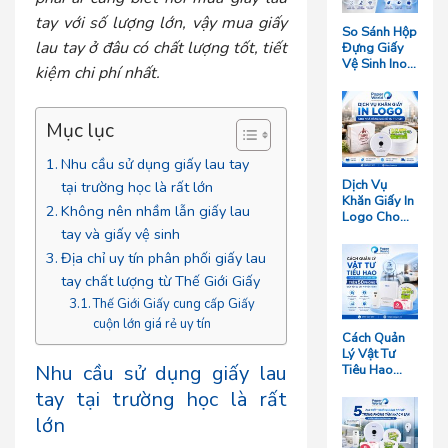
tay với số lượng lớn, vậy mua giấy
So Sánh Hộp
lau tay ở đâu có chất lượng tốt, tiết
Đựng Giấy
Vệ Sinh Inox
kiệm chi phí nhất.
Và Hộp
Nhựa: Loại
Nào Bền
Mục lục
Hơn?
Nhu cầu sử dụng giấy lau tay
Dịch Vụ
tại trường học là rất lớn
Khăn Giấy In
Không nên nhầm lẫn giấy lau
Logo Cho
tay và giấy vệ sinh
Nhà Hàng
Giá Rẻ Tại
Địa chỉ uy tín phân phối giấy lau
TP.HCM
tay chất lượng từ Thế Giới Giấy
Thế Giới Giấy cung cấp Giấy
cuộn lớn giá rẻ uy tín
Cách Quản
Lý Vật Tư
Nhu cầu sử dụng giấy lau
Tiêu Hao
Cho Khách
tay tại trường học là rất
Sạn Quy Mô
Trên 50
lớn
Phòng Giúp