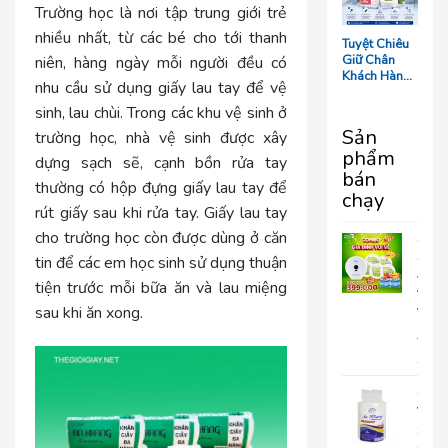
Tối Ưu Chi
Trường học là nơi tập trung giới trẻ
Phí Vận
Hành
nhiều nhất, từ các bé cho tới thanh
Tuyệt Chiêu
Giữ Chân
niên, hàng ngày mỗi người đều có
Khách Hàng:
nhu cầu sử dụng giấy lau tay để vệ
5 Chi Tiết
‘Nhỏ Mà Có
sinh, lau chùi. Trong các khu vệ sinh ở
Võ’ Trong
Sản
trường học, nhà vệ sinh được xây
Phòng Tắm
phẩm
Resort
dựng sạch sẽ, cạnh bồn rửa tay
bán
thường có hộp đựng giấy lau tay để
chạy
rút giấy sau khi rửa tay.
Giấy lau tay
cho trường học
còn được dùng ở căn
COM
GIA
tin để các em học sinh sử dụng thuận
ĐÌN
tiện trước mỗi bữa ăn và lau miệng
VUI
sau khi ăn xong.
VẺ
690.
399
Giấy
Vệ
Sinh