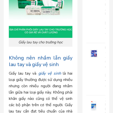
Cuộ
Lớn
An
Kha
703
|
AK703
216.
135
Giấy lau tay cho trường học
Khă
giấy
ăn
Không nên nhầm lẫn giấy
rút
lau tay và giấy vệ sinh
Japa
500
Giấy lau tay và
giấy vệ sinh
là hai
|
loại giấy thường được sử dụng nhiều
JP500X
nhưng còn nhiều người đang nhầm
32.0
25.
lẫn giữa hai loại giấy này. Không phải
khăn giấy nào cũng có thể vệ sinh
Xà
Bôn
các bộ phận trên cơ thể người. Giấy
Rửa
lau tay cần đạt tiêu chuẩn của nhà