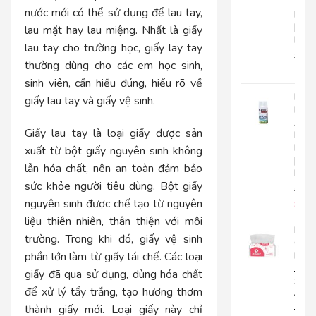
Tay
nước mới có thể sử dụng để lau tay,
Roto
|
lau mặt hay lau miệng. Nhất là
giấy
RC500
lau tay cho trường học
, giấy lay tay
280.
thường dùng cho các em học sinh,
225
sinh viên, cần hiểu đúng, hiểu rõ về
Nướ
giấy lau tay và giấy vệ sinh.
Hoa
Xịt
Giấy lau tay là loại giấy được sản
Phò
Roto
xuất từ bột giấy nguyên sinh không
|
lẫn hóa chất, nên an toàn đảm bảo
RT300
sức khỏe người tiêu dùng. Bột giấy
92.0
nguyên sinh được chế tạo từ nguyên
85.
liệu thiên nhiên, thân thiện với môi
Khă
trường. Trong khi đó, giấy vệ sinh
Giấy
phần lớn làm từ giấy tái chế. Các loại
Lụa
Japa
giấy đã qua sử dụng, dùng hóa chất
Silk
để xử lý tẩy trắng, tạo hương thơm
400|
JPS400
thành giấy mới. Loại giấy này chỉ