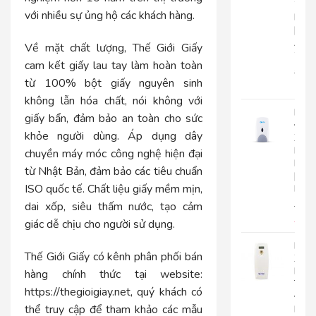
2
với nhiều sự ủng hộ các khách hàng.
Lớp
|
AK2
Về mặt chất lượng, Thế Giới Giấy
2
cam kết giấy lau tay làm hoàn toàn
22.0
từ 100% bột giấy nguyên sinh
17.
không lẫn hóa chất, nói không với
Bình
giấy bẩn, đảm bảo an toàn cho sức
Đựn
khỏe người dùng. Áp dụng dây
Xà
Bôn
chuyền máy móc công nghệ hiện đại
Roto
từ Nhật Bản, đảm bảo các tiêu chuẩn
|
ISO quốc tế. Chất liệu giấy mềm mịn,
RT800
dai xốp, siêu thấm nước, tạo cảm
510.
450
giác dễ chịu cho người sử dụng.
Máy
Thế Giới Giấy có kênh phân phối bán
Xịt
Phò
hàng chính thức tại website:
Tự
https://thegioigiay.net
, quý khách có
Độn
thể truy cập để tham khảo các mẫu
Roto