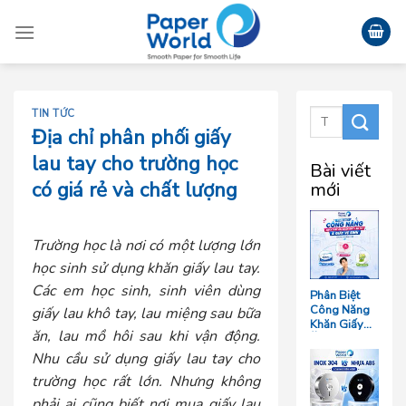
Skip
to
content
TIN TỨC
Địa chỉ phân phối giấy
lau tay cho trường học
Bài viết
có giá rẻ và chất lượng
mới
Trường học là nơi có một lượng lớn
học sinh sử dụng khăn giấy lau tay.
Các em học sinh, sinh viên dùng
Phân Biệt
Công Năng
giấy lau khô tay, lau miệng sau bữa
Khăn Giấy
ăn, lau mồ hôi sau khi vận động.
Ăn, Khăn
Giấy Lau Tay
Nhu cầu sử dụng
giấy lau tay cho
Và Giấy Vệ
trường học
rất lớn. Nhưng không
Sinh Trong
Ngành F&B
phải ai cũng biết nơi mua giấy lau