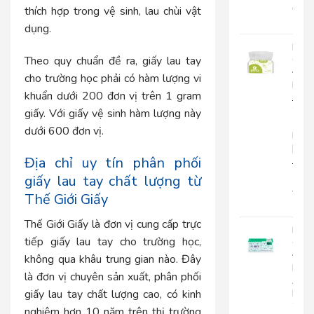
22.0
thích hợp trong vệ sinh, lau chùi vật
18.
dụng.
Khă
Theo quy chuẩn đề ra, giấy lau tay
Giấy
Đa
cho trường học phải có hàm lượng vi
Năn
khuẩn dưới 200 đơn vị trên 1 gram
Japa
20-
giấy. Với giấy vệ sinh hàm lượng này
1
dưới 600 đơn vị.
Lớp
|
Địa chỉ uy tín phân phối
JP20
1
giấy lau tay chất lượng từ
15.0
Thế Giới Giấy
12.
Thế Giới Giấy là đơn vị cung cấp trực
Khă
tiếp giấy lau tay cho trường học,
Giấy
Đa
không qua khâu trung gian nào. Đây
Năn
là đơn vị chuyên sản xuất, phân phối
An
Kha
giấy lau tay chất lượng cao, có kinh
20-
nghiệm hơn 10 năm trên thị trường