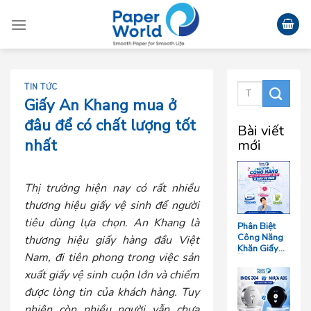
Skip
to
content
TIN TỨC
Giấy An Khang mua ở
đâu để có chất lượng tốt
Bài viết
nhất
mới
Thị trường hiện nay có rất nhiều
thương hiệu giấy vệ sinh để người
tiêu dùng lựa chọn. An Khang là
Phân Biệt
Công Năng
thương hiệu giấy hàng đầu Việt
Khăn Giấy
Nam, đi tiên phong trong việc sản
Ăn, Khăn
Giấy Lau Tay
xuất giấy vệ sinh cuộn lớn và chiếm
Và Giấy Vệ
được lòng tin của khách hàng. Tuy
Sinh Trong
Ngành F&B
nhiên còn nhiều người vẫn chưa