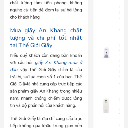
2
chất lượng làm tiên phong, không
Lớp
ngừng cải tiến để đem lại sự hài lòng
|
cho khách hàng.
AK2
2
Mua giấy An Khang chất
22.0
17.
lượng và chi phí tốt nhất
tại Thế Giới Giấy
Bình
Đựn
Nếu quý khách còn đang băn khoăn
Xà
Bôn
với câu hỏi
giấy An Khang mua ở
Roto
đâu
, vậy Thế Giới Giấy chính là câu
|
RT800
trả lời, sự lựa chọn số 1 của bạn. Thế
510.
Giới Giấylà nhà cung cấp trực tiếp các
450
sản phẩm giấy An Khang trong nhiều
năm, nhanh chóng chiếm được lòng
Máy
Xịt
tin và độ phản hồi của khách hàng.
Phò
Tự
Thế Giới Giấy là địa chỉ cung cấp trực
Độn
tiếp không qua khâu trung gian nên
Roto