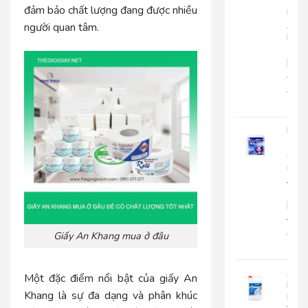
Cuộ
đảm bảo chất lượng đang được nhiều
Lớn
An
người quan tâm.
Kha
703
|
AK703
216.
135
Khă
giấy
ăn
rút
Japa
500
|
JP500X
32.0
Giấy An Khang mua ở đâu
25.
Xà
Một đặc điểm nổi bật của giấy An
Bôn
Khang là sự đa dạng và phân khúc
Rửa