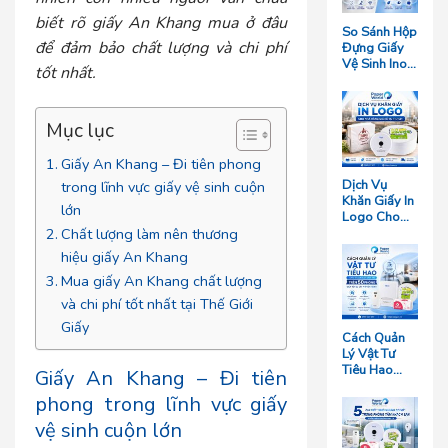
biết rõ
giấy An Khang mua ở
đâu
So Sánh Hộp
để đảm bảo chất lượng và chi phí
Đựng Giấy
Vệ Sinh Inox
tốt nhất.
Và Hộp
Nhựa: Loại
Nào Bền
Mục lục
Hơn?
Giấy An Khang – Đi tiên phong
Dịch Vụ
trong lĩnh vực giấy vệ sinh cuộn
Khăn Giấy In
lớn
Logo Cho
Chất lượng làm nên thương
Nhà Hàng
Giá Rẻ Tại
hiệu giấy An Khang
TP.HCM
Mua giấy An Khang chất lượng
và chi phí tốt nhất tại Thế Giới
Giấy
Cách Quản
Lý Vật Tư
Tiêu Hao
Giấy An Khang – Đi tiên
Cho Khách
phong trong lĩnh vực giấy
Sạn Quy Mô
Trên 50
vệ sinh cuộn lớn
Phòng Giúp