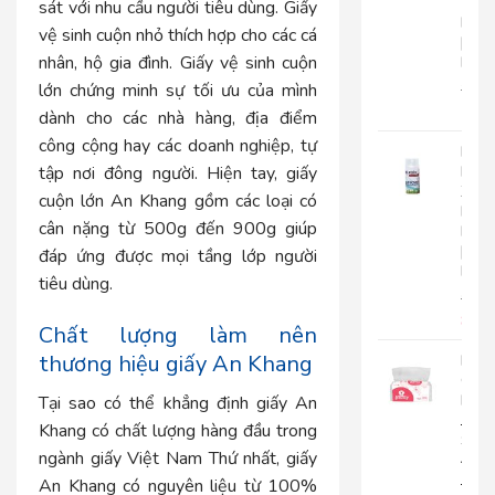
Tay
sát với nhu cầu người tiêu dùng. Giấy
Roto
vệ sinh cuộn nhỏ thích hợp cho các cá
|
nhân, hộ gia đình. Giấy vệ sinh cuộn
RC500
lớn chứng minh sự tối ưu của mình
280.
225
dành cho các nhà hàng, địa điểm
công cộng hay các doanh nghiệp, tự
Nướ
tập nơi đông người. Hiện tay, giấy
Hoa
Xịt
cuộn lớn An Khang gồm các loại có
Phò
cân nặng từ 500g đến 900g giúp
Roto
|
đáp ứng được mọi tầng lớp người
RT300
tiêu dùng.
92.0
85.
Chất lượng làm nên
thương hiệu giấy An Khang
Khă
Giấy
Lụa
Tại sao có thể khẳng định giấy An
Japa
Khang có chất lượng hàng đầu trong
Silk
ngành giấy Việt Nam Thứ nhất, giấy
400|
JPS400
An Khang có nguyên liệu từ 100%