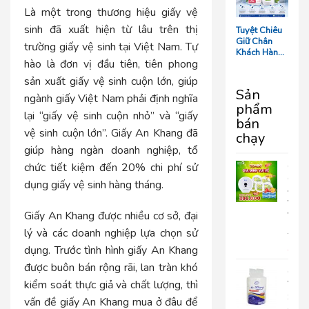
Tối Ưu Chi
Là một trong thương hiệu giấy vệ
Phí Vận
Hành
sinh đã xuất hiện từ lâu trên thị
Tuyệt Chiêu
Giữ Chân
trường giấy vệ sinh tại Việt Nam. Tự
Khách Hàng:
hào là đơn vị đầu tiên, tiên phong
5 Chi Tiết
‘Nhỏ Mà Có
sản xuất giấy vệ sinh cuộn lớn, giúp
Võ’ Trong
Sản
Phòng Tắm
ngành giấy Việt Nam phải định nghĩa
phẩm
Resort
lại “giấy vệ sinh cuộn nhỏ” và “giấy
bán
vệ sinh cuộn lớn”. Giấy An Khang đã
chạy
giúp hàng ngàn doanh nghiệp, tổ
chức tiết kiệm đến 20% chi phí sử
COM
GIA
dụng giấy vệ sinh hàng tháng.
ĐÌN
VUI
Giấy An Khang được nhiều cơ sở, đại
VẺ
lý và các doanh nghiệp lựa chọn sử
690.
399
dụng. Trước tình hình giấy An Khang
được buôn bán rộng rãi, lan tràn khó
Giấy
kiểm soát thực giả và chất lượng, thì
Vệ
Sinh
vấn đề
giấy An Khang mua ở đâu
để