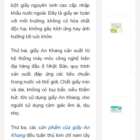
22.0
bột giấy nguyên sinh cao cấp, nhập
18.
khẩu nước ngoài. Đây là giấy an toàn
với môi trường, không có hóa chất
Khă
Giấy
độc hại, không gây kích ứng hay ảnh
Đa
hưởng tới sức khỏe.
Năn
Japa
20-
Thứ hai, giấy An Khang sản xuất từ
1
hệ thống máy móc công nghệ hiện
Lớp
đại hàng đầu ở Nhật Bản, quy trình
|
JP20
sản xuất đáp ứng các tiêu chuẩn
1
trong nước và thế giới. Chất giấy mịn
15.0
và dai, không có bụi bẩn, siêu thấm
12.
hút. Khi sử dụng giấy An Khang, cho
Khă
người sử dụng cảm giác êm ái, dịu
Giấy
nhẹ.
Đa
Năn
An
Thứ ba, các
sản phẩm của giấy An
Kha
Khang
đều tuân thủ kim chỉ nam lấy
20-