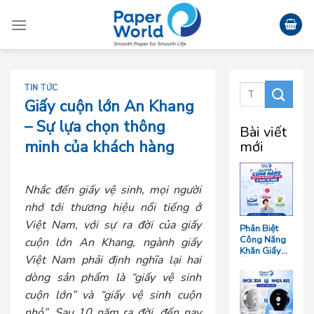
Skip
to
content
TIN TỨC
Giấy cuộn lớn An Khang
– Sự lựa chọn thông
Bài viết
minh của khách hàng
mới
Nhắc đến giấy vệ sinh, mọi người
nhớ tới thương hiệu nổi tiếng ở
Việt Nam, với sự ra đời của g
iấy
Phân Biệt
Công Năng
cuộn lớn An Khang
, ngành giấy
Khăn Giấy
Việt Nam phải định nghĩa lại hai
Ăn, Khăn
Giấy Lau Tay
dòng sản phẩm là “giấy vệ sinh
Và Giấy Vệ
cuộn lớn” và “giấy vệ sinh cuộn
Sinh Trong
Ngành F&B
nhỏ”. Sau 10 năm ra đời, đến nay