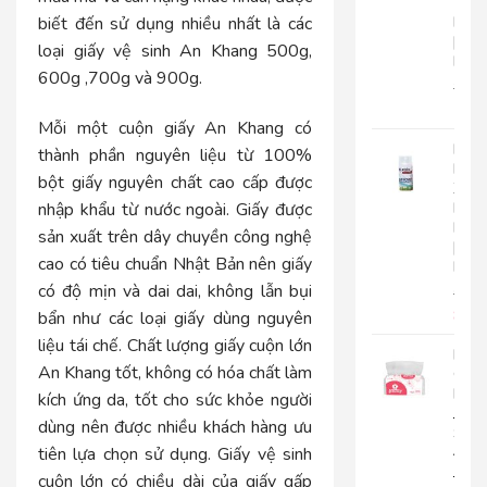
Tay
biết đến sử dụng nhiều nhất là các
Roto
|
loại giấy vệ sinh An Khang 500g,
RC500
600g ,700g và 900g.
280.
225
Mỗi một cuộn giấy An Khang có
Nướ
thành phần nguyên liệu từ 100%
Hoa
bột giấy nguyên chất cao cấp được
Xịt
nhập khẩu từ nước ngoài. Giấy được
Phò
Roto
sản xuất trên dây chuyền công nghệ
|
cao có tiêu chuẩn Nhật Bản nên giấy
RT300
có độ mịn và dai dai, không lẫn bụi
92.0
85.
bẩn như các loại giấy dùng nguyên
liệu tái chế. Chất lượng
giấy cuộn lớn
Khă
An Khang
tốt, không có hóa chất làm
Giấy
Lụa
kích ứng da, tốt cho sức khỏe người
Japa
dùng nên được nhiều khách hàng ưu
Silk
tiên lựa chọn sử dụng. Giấy vệ sinh
400|
JPS400
cuộn lớn có chiều dài của giấy gấp