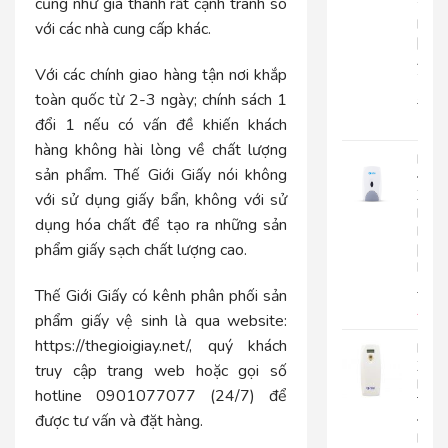
cũng như giá thành rất cạnh tranh so
2
Lớp
với các nhà cung cấp khác.
|
AK2
Với các chính giao hàng tận nơi khắp
2
toàn quốc từ 2-3 ngày; chính sách 1
22.0
17.
đổi 1 nếu có vấn đề khiến khách
hàng không hài lòng về chất lượng
Bình
sản phẩm. Thế Giới Giấy nói không
Đựn
Xà
với sử dụng giấy bẩn, không với sử
Bôn
dụng hóa chất để tạo ra những sản
Roto
phẩm giấy sạch chất lượng cao.
|
RT800
510.
Thế Giới Giấy có kênh phân phối sản
450
phẩm giấy vệ sinh là qua website:
https://thegioigiay.net/
, quý khách
Máy
Xịt
truy cập trang web hoặc gọi số
Phò
hotline 0901077077 (24/7) để
Tự
được tư vấn và đặt hàng.
Độn
Roto