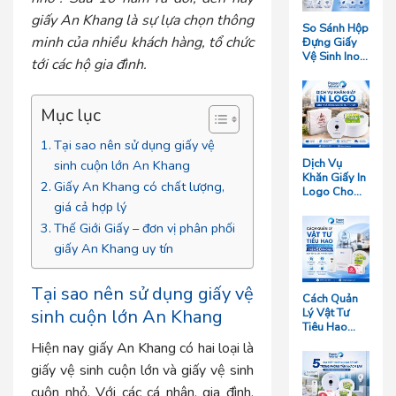
giấy An Khang là sự lựa chọn thông
So Sánh Hộp
minh của nhiều khách hàng, tổ chức
Đựng Giấy
Vệ Sinh Inox
tới các hộ gia đình.
Và Hộp
Nhựa: Loại
Nào Bền
Mục lục
Hơn?
Tại sao nên sử dụng giấy vệ
Dịch Vụ
sinh cuộn lớn An Khang
Khăn Giấy In
Giấy An Khang có chất lượng,
Logo Cho
giá cả hợp lý
Nhà Hàng
Giá Rẻ Tại
Thế Giới Giấy – đơn vị phân phối
TP.HCM
giấy An Khang uy tín
Tại sao nên sử dụng giấy vệ
Cách Quản
sinh cuộn lớn An Khang
Lý Vật Tư
Tiêu Hao
Cho Khách
Hiện nay giấy An Khang có hai loại là
Sạn Quy Mô
giấy vệ sinh cuộn lớn và giấy vệ sinh
Trên 50
Phòng Giúp
cuộn nhỏ. Với các cá nhân, gia đình,