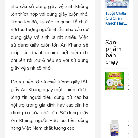
Tối Ưu Chi
Phí Vận
nhu cầu sử dụng giấy vệ sinh không
Hành
Tuyệt Chiêu
lớn thích hợp với dùng giấy cuộn nhỏ.
Giữ Chân
Trong khi đó, tại các cơ quan, tổ chức
Khách Hàng:
5 Chi Tiết
với lưu lượng người nhiều, nhu cầu sử
‘Nhỏ Mà Có
dụng giấy vệ sinh là rất nhiều. Việc
Võ’ Trong
Sản
Phòng Tắm
sử dụng
giấy cuộn lớn An Khang
sẽ
phẩm
Resort
giúp các doanh nghiệp tiết kiệm chi
bán
phí lên tới 20% nếu so với sử dụng
chạy
giấy vệ sinh cỡ nhỏ.
COM
GIA
Do sự tiện lợi và chất lượng giấy tốt,
ĐÌN
giấy An Khang ngày một chiếm được
VUI
VẺ
lòng tin người tiêu dùng, từ các bà
690.
nội trợ trong gia đình hay các căn hộ
399
chung cư, tòa nhà lớn. Sử dụng giấy
An Khang, người Việt ưu tiên dùng
Giấy
Vệ
hàng Việt Nam chất lượng cao.
Sinh