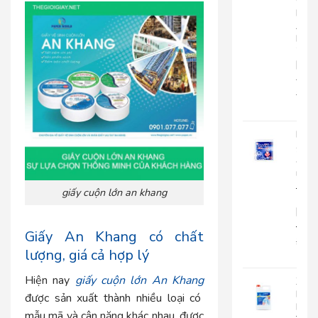
Cuộ
Lớn
An
Kha
703
|
AK703
216.
135
Khă
giấy
ăn
rút
Japa
giấy cuộn lớn an khang
500
|
JP500X
Giấy An Khang có chất
32.0
lượng, giá cả hợp lý
25.
Hiện nay
giấy cuộn lớn An Khang
Xà
Bôn
được sản xuất thành nhiều loại có
Rửa
mẫu mã và cân nặng khác nhau, được