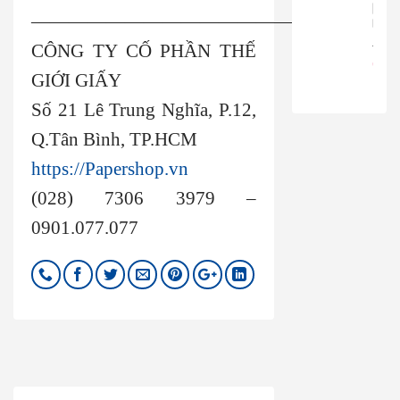
|
——————————————————-
RT816
680.
CÔNG TY CỐ PHẦN THẾ
650
GIỚI GIẤY
Số 21 Lê Trung Nghĩa, P.12,
Q.Tân Bình, TP.HCM
https://Papershop.vn
(028) 7306 3979 –
0901.077.077