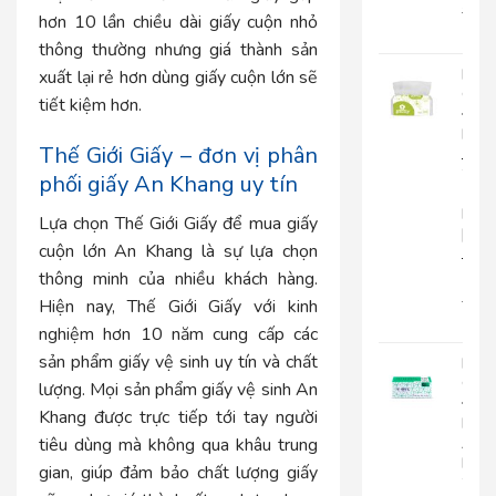
22.0
hơn 10 lần chiều dài giấy cuộn nhỏ
18.
thông thường nhưng giá thành sản
Khă
xuất lại rẻ hơn dùng giấy cuộn lớn sẽ
Giấy
tiết kiệm hơn.
Đa
Năn
Thế Giới Giấy – đơn vị phân
Japa
20-
phối giấy An Khang uy tín
1
Lớp
Lựa chọn Thế Giới Giấy để mua
giấy
|
cuộn lớn An Khang
là sự lựa chọn
JP20
1
thông minh của nhiều khách hàng.
15.0
Hiện nay, Thế Giới Giấy với kinh
12.
nghiệm hơn 10 năm cung cấp các
sản phẩm giấy vệ sinh uy tín và chất
Khă
Giấy
lượng. Mọi sản phẩm giấy vệ sinh An
Đa
Khang được trực tiếp tới tay người
Năn
An
tiêu dùng mà không qua khâu trung
Kha
gian, giúp đảm bảo chất lượng giấy
20-