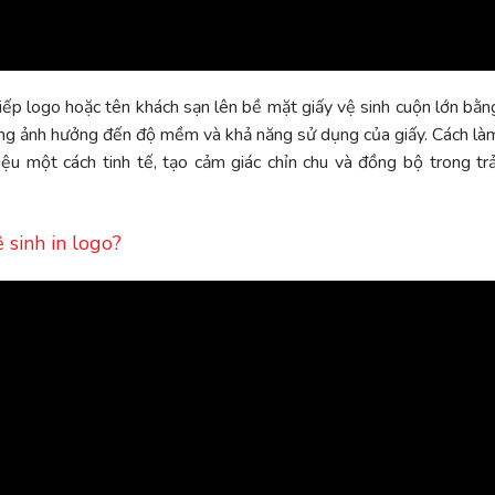
c tiếp logo hoặc tên khách sạn lên bề mặt giấy vệ sinh cuộn lớn bằn
hông ảnh hưởng đến độ mềm và khả năng sử dụng của giấy. Cách là
ệu một cách tinh tế, tạo cảm giác chỉn chu và đồng bộ trong trả
 sinh in logo?