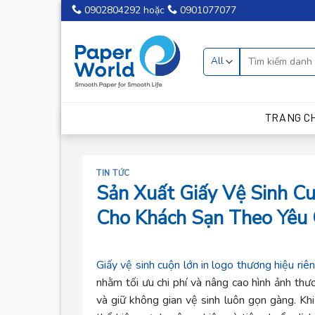
Skip
0902804292
hoặc
0901077077
to
content
TRANG C
TIN TỨC
Sản Xuất Giấy Vệ Sinh C
Cho Khách Sạn Theo Yêu
Giấy vệ sinh cuộn lớn in logo thương hiệu riê
nhằm tối ưu chi phí và nâng cao hình ảnh thư
và giữ không gian vệ sinh luôn gọn gàng. Khi 