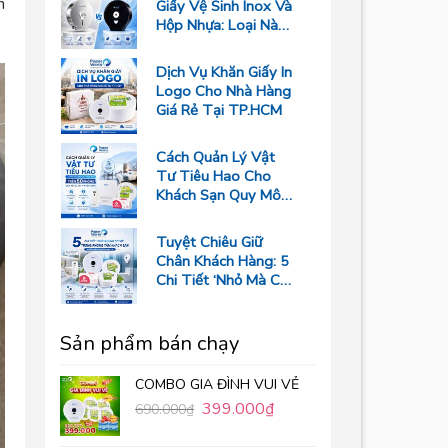
n
Giấy Vệ Sinh Inox Và
Hộp Nhựa: Loại Nào
Bền Hơn?
Dịch Vụ Khăn Giấy In
Logo Cho Nhà Hàng
Giá Rẻ Tại TP.HCM
Cách Quản Lý Vật
Tư Tiêu Hao Cho
Khách Sạn Quy Mô
Trên 50 Phòng Giúp
Tối Ưu Chi Phí Vận
Tuyệt Chiêu Giữ
Hành
Chân Khách Hàng: 5
Chi Tiết ‘Nhỏ Mà Có
Võ’ Trong Phòng
Tắm Resort
Sản phẩm bán chạy
COMBO GIA ĐÌNH VUI VẺ
399.000
₫
690.000
₫