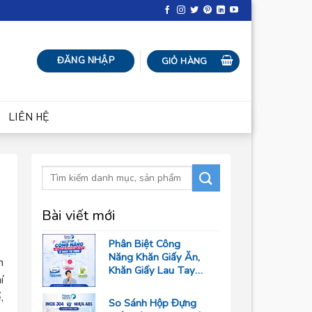
ĐĂNG NHẬP
GIỎ HÀNG
LIÊN HỆ
Bài viết mới
Phân Biệt Công
Năng Khăn Giấy Ăn,
n
Khăn Giấy Lau Tay
í
Và Giấy Vệ Sinh
,
Trong Ngành F&B
So Sánh Hộp Đựng