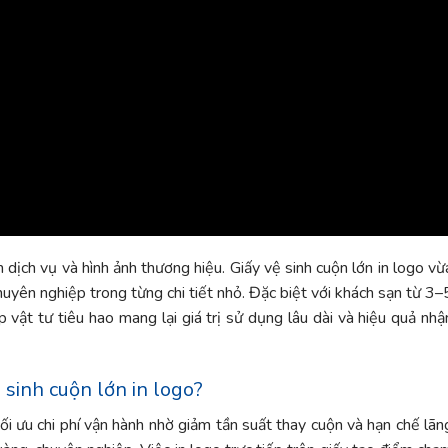
n dịch vụ và hình ảnh thương hiệu. Giấy vệ sinh cuộn lớn in logo vừ
chuyên nghiệp trong từng chi tiết nhỏ. Đặc biệt với khách sạn từ 3–
áp vật tư tiêu hao mang lại giá trị sử dụng lâu dài và hiệu quả nhậ
 sinh cuộn lớn in logo?
tối ưu chi phí vận hành nhờ giảm tần suất thay cuộn và hạn chế lãn