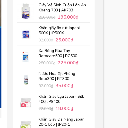
Giấy Vệ Sinh Cuộn Lớn An
Khang 703 | AK703
135.000
₫
216.000
₫
Khăn giấy ăn rút Japani
500X | JP500X
25.000
₫
32.000
₫
Xà Bông Rửa Tay
Rotocare500 | RC500
225.000
₫
280.000
₫
Nước Hoa Xịt Phòng
Roto300 | RT300
85.000
₫
92.000
₫
Khăn Giấy Lụa Japani Silk
400| JPS400
18.000
₫
22.000
₫
Khăn Giấy Đa Năng Japani
20-1 Lớp | JP20-1