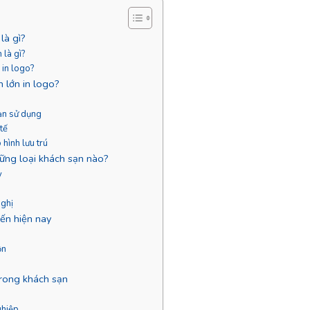
là gì?
 là gì?
 in logo?
 lớn in logo?
oạn sử dụng
tế
hình lưu trú
hững loại khách sạn nào?
y
nghị
iến hiện nay
ộn
trong khách sạn
ghiệp