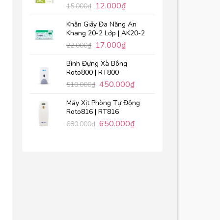
12.000
₫
15.000
₫
Khăn Giấy Đa Năng An
Khang 20-2 Lớp | AK20-2
17.000
₫
22.000
₫
Bình Đựng Xà Bông
Roto800 | RT800
450.000
₫
510.000
₫
Máy Xịt Phòng Tự Động
Roto816 | RT816
650.000
₫
680.000
₫