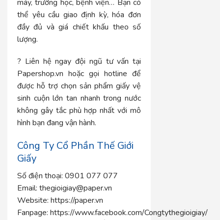
máy, trường học, bệnh viện… Bạn có
thể yêu cầu giao định kỳ, hóa đơn
đầy đủ và giá chiết khấu theo số
lượng.
? Liên hệ ngay đội ngũ tư vấn tại
Papershop.vn hoặc gọi hotline để
được hỗ trợ chọn sản phẩm giấy vệ
sinh cuộn lớn tan nhanh trong nước
không gây tắc phù hợp nhất với mô
hình bạn đang vận hành.
Công Ty Cổ Phần Thế Giới
Giấy
Số điện thoại: 0901 077 077
Email:
thegioigiay@paper.vn
Website:
https://paper.vn
Fanpage:
https://www.facebook.com/Congtythegioigiay/