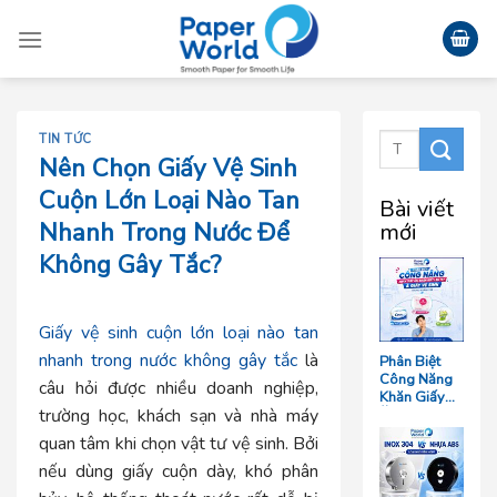
Skip
to
content
TIN TỨC
Nên Chọn Giấy Vệ Sinh
Cuộn Lớn Loại Nào Tan
Bài viết
Nhanh Trong Nước Để
mới
Không Gây Tắc?
Giấy vệ sinh cuộn lớn loại nào tan
nhanh trong nước không gây tắc
là
Phân Biệt
Công Năng
câu hỏi được nhiều doanh nghiệp,
Khăn Giấy
trường học, khách sạn và nhà máy
Ăn, Khăn
Giấy Lau Tay
quan tâm khi chọn vật tư vệ sinh. Bởi
Và Giấy Vệ
Sinh Trong
nếu dùng giấy cuộn dày, khó phân
Ngành F&B