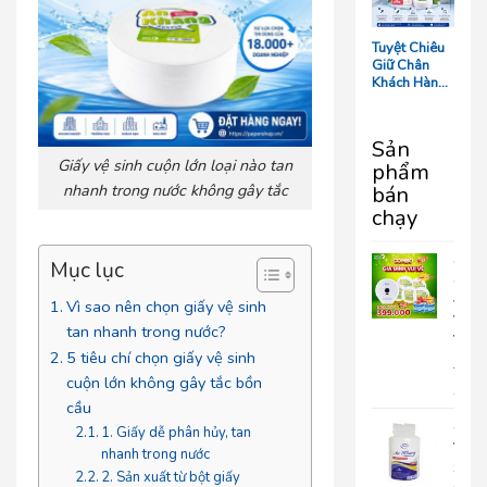
Tối Ưu Chi
Phí Vận
Hành
Tuyệt Chiêu
Giữ Chân
Khách Hàng:
5 Chi Tiết
‘Nhỏ Mà Có
Võ’ Trong
Sản
Phòng Tắm
Giấy vệ sinh cuộn lớn loại nào tan
phẩm
Resort
nhanh trong nước không gây tắc
bán
chạy
COM
Mục lục
GIA
ĐÌN
Vì sao nên chọn giấy vệ sinh
VUI
tan nhanh trong nước?
VẺ
5 tiêu chí chọn giấy vệ sinh
690.
cuộn lớn không gây tắc bồn
399
cầu
Giấy
1. Giấy dễ phân hủy, tan
Vệ
nhanh trong nước
Sinh
2. Sản xuất từ bột giấy