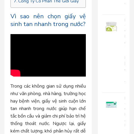
Công Ty Cổ Phần Thế Giới Giấy
22.0
18.
Vì sao nên chọn giấy vệ
Khă
sinh tan nhanh trong nước?
Giấy
Đa
Năn
Japa
20-
1
Lớp
|
JP20
1
15.0
Trong các không gian sử dụng nhiều
12.
như văn phòng, nhà hàng, trường học
Khă
hay bệnh viện, giấy vệ sinh cuộn lớn
Giấy
tan nhanh trong nước giúp hạn chế
Đa
Năn
tắc bồn cầu và giảm chi phí bảo trì hệ
An
thống thoát nước. Ngược lại, giấy
Kha
20-
kém chất lượng, khó phân hủy rất dễ