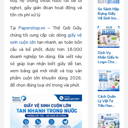
hủy, hệ thống thoát nước rất dễ bị
nghẹt, gây gián đoạn hoạt động và
So Sánh Hộp
Đựng Giấy
tốn chi phí xử lý.
Vệ Sinh Inox
Và Hộp
Nhựa: Loại
Tại
Papershop.vn
– Thế Giới Giấy,
Nào Bền
chúng tôi cung cấp các dòng
giấy vệ
Hơn?
sinh cuộn lớn
tan nhanh, an toàn bồn
cầu và bể phốt, được hơn 18.000
Dịch Vụ
doanh nghiệp tin dùng. Bài viết này
Khăn Giấy In
Logo Cho
sẽ giúp bạn nhận biết giấy dễ tan,
Nhà Hàng
xem bảng giá mới nhất và top sản
Giá Rẻ Tại
TP.HCM
phẩm cuộn lớn khuyên dùng 2026,
để chọn đúng loại chỉ trong vài phút.
Cách Quản
Lý Vật Tư
Tiêu Hao
Cho Khách
Sạn Quy Mô
Trên 50
Phòng Giúp