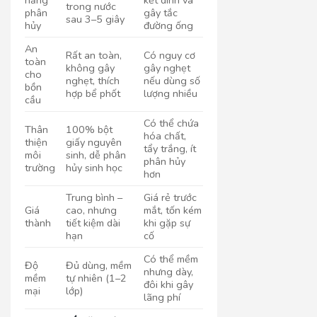
năng
kết dính và
trong nước
phân
gây tắc
sau 3–5 giây
hủy
đường ống
An
Rất an toàn,
Có nguy cơ
toàn
không gây
gây nghẹt
cho
nghẹt, thích
nếu dùng số
bồn
hợp bể phốt
lượng nhiều
cầu
Có thể chứa
Thân
100% bột
hóa chất,
thiện
giấy nguyên
tẩy trắng, ít
môi
sinh, dễ phân
phân hủy
trường
hủy sinh học
hơn
Trung bình –
Giá rẻ trước
Giá
cao, nhưng
mắt, tốn kém
thành
tiết kiệm dài
khi gặp sự
hạn
cố
Có thể mềm
Độ
Đủ dùng, mềm
nhưng dày,
mềm
tự nhiên (1–2
đôi khi gây
mại
lớp)
lãng phí