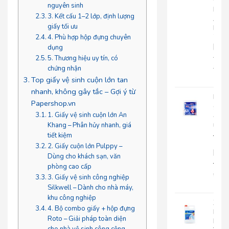
Cuộ
nguyên sinh
Lớn
3. Kết cấu 1–2 lớp, định lượng
An
giấy tối ưu
Kha
703
4. Phù hợp hộp đựng chuyên
|
dụng
AK703
5. Thương hiệu uy tín, có
216.
chứng nhận
135
Top giấy vệ sinh cuộn lớn tan
nhanh, không gây tắc – Gợi ý từ
Khă
Papershop.vn
giấy
ăn
1. Giấy vệ sinh cuộn lớn An
rút
Khang – Phân hủy nhanh, giá
Japa
tiết kiệm
500
2. Giấy cuộn lớn Pulppy –
|
Dùng cho khách sạn, văn
JP500X
phòng cao cấp
32.0
3. Giấy vệ sinh công nghiệp
25.
Silkwell – Dành cho nhà máy,
khu công nghiệp
Xà
4. Bộ combo giấy + hộp đựng
Bôn
Roto – Giải pháp toàn diện
Rửa
cho nhà vệ sinh công cộng