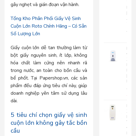
2
gây nghẹt và gián đoạn vận hành.
Lớp
|
Tổng Kho Phân Phối Giấy Vệ Sinh
AK2
2
Cuộn Lớn Roto Chính Hãng – Có Sẵn
22.0
Số Lượng Lớn
17.
Giấy cuộn lớn dễ tan thường làm từ
Bình
Đựn
bột giấy nguyên sinh, ít lớp, không
Xà
hóa chất làm cứng nên nhanh rã
Bôn
trong nước, an toàn cho bồn cầu và
Roto
|
bể phốt. Tại Papershop.vn, các sản
RT800
phẩm đều đáp ứng tiêu chí này, giúp
510.
doanh nghiệp yên tâm sử dụng lâu
450
dài.
Máy
Xịt
5 tiêu chí chọn giấy vệ sinh
Phò
cuộn lớn không gây tắc bồn
Tự
Độn
cầu
Roto