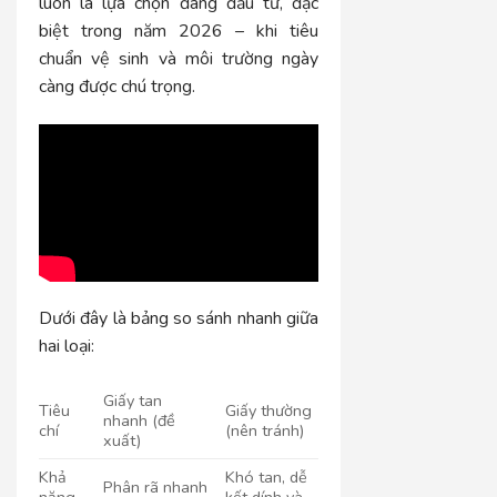
luôn là lựa chọn đáng đầu tư, đặc
biệt trong năm 2026 – khi tiêu
chuẩn vệ sinh và môi trường ngày
càng được chú trọng.
Dưới đây là bảng so sánh nhanh giữa
hai loại:
Giấy tan
Tiêu
Giấy thường
nhanh (đề
chí
(nên tránh)
xuất)
Khả
Khó tan, dễ
Phân rã nhanh