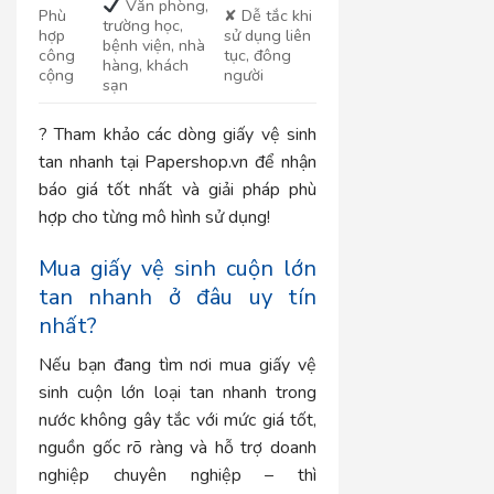
Văn phòng,
Phù
✘ Dễ tắc khi
trường học,
hợp
sử dụng liên
bệnh viện, nhà
công
tục, đông
hàng, khách
cộng
người
sạn
? Tham khảo các dòng giấy vệ sinh
tan nhanh tại Papershop.vn để nhận
báo giá tốt nhất và giải pháp phù
hợp cho từng mô hình sử dụng!
Mua giấy vệ sinh cuộn lớn
tan nhanh ở đâu uy tín
nhất?
Nếu bạn đang tìm nơi mua giấy vệ
sinh cuộn lớn loại tan nhanh trong
nước không gây tắc với mức giá tốt,
nguồn gốc rõ ràng và hỗ trợ doanh
nghiệp chuyên nghiệp – thì