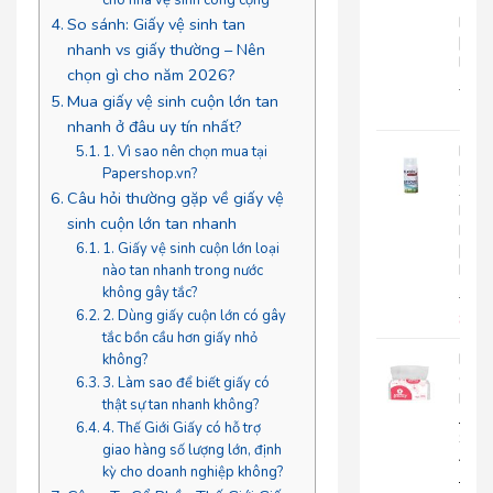
Tay
Roto
So sánh: Giấy vệ sinh tan
|
nhanh vs giấy thường – Nên
RC500
chọn gì cho năm 2026?
280.
Mua giấy vệ sinh cuộn lớn tan
225
nhanh ở đâu uy tín nhất?
Nướ
1. Vì sao nên chọn mua tại
Hoa
Papershop.vn?
Xịt
Câu hỏi thường gặp về giấy vệ
Phò
sinh cuộn lớn tan nhanh
Roto
1. Giấy vệ sinh cuộn lớn loại
|
RT300
nào tan nhanh trong nước
không gây tắc?
92.0
2. Dùng giấy cuộn lớn có gây
85.
tắc bồn cầu hơn giấy nhỏ
Khă
không?
Giấy
3. Làm sao để biết giấy có
Lụa
thật sự tan nhanh không?
Japa
4. Thế Giới Giấy có hỗ trợ
Silk
giao hàng số lượng lớn, định
400|
kỳ cho doanh nghiệp không?
JPS400