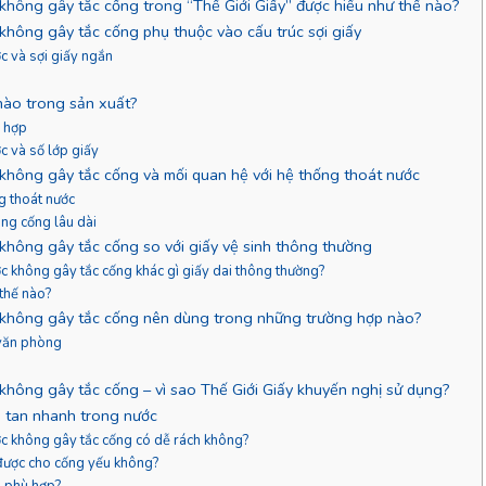
 không gây tắc cống trong “Thế Giới Giấy” được hiểu như thế nào?
 không gây tắc cống phụ thuộc vào cấu trúc sợi giấy
ớc và sợi giấy ngắn
 nào trong sản xuất?
ù hợp
c và số lớp giấy
 không gây tắc cống và mối quan hệ với hệ thống thoát nước
ng thoát nước
ong cống lâu dài
 không gây tắc cống so với giấy vệ sinh thông thường
ớc không gây tắc cống khác gì giấy dai thông thường?
 thế nào?
c không gây tắc cống nên dùng trong những trường hợp nào?
 văn phòng
 không gây tắc cống – vì sao Thế Giới Giấy khuyến nghị sử dụng?
n tan nhanh trong nước
ước không gây tắc cống có dễ rách không?
 được cho cống yếu không?
à phù hợp?