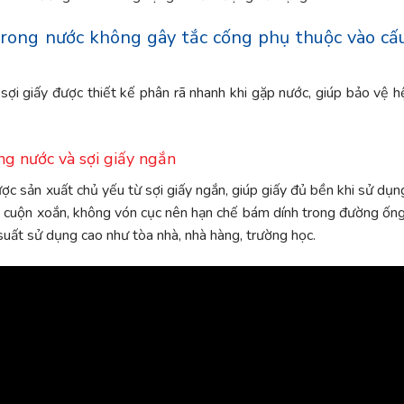
trong nước không gây tắc cống phụ thuộc vào cấ
sợi giấy được thiết kế phân rã nhanh khi gặp nước, giúp bảo vệ h
ng nước và sợi giấy ngắn
ợc sản xuất chủ yếu từ sợi giấy ngắn, giúp giấy đủ bền khi sử dụn
g cuộn xoắn, không vón cục nên hạn chế bám dính trong đường ống
suất sử dụng cao như tòa nhà, nhà hàng, trường học.