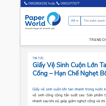
Skip
0902804292
hoặc
0901077077
to
content
TRANG C
TIN TỨC
Giấy Vệ Sinh Cuộn Lớn T
Cống – Hạn Chế Nghẹt B
Giấy vệ sinh cuộn lớn tan nhanh trong nước 
vệ sinh công cộng tần suất cao. Sản phẩm t
nhanh sau khi xả, giúp giảm nghẹt cống và chi p