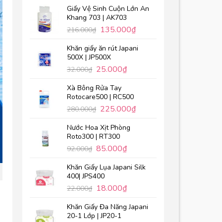
Giấy Vệ Sinh Cuộn Lớn An
Khang 703 | AK703
135.000
₫
216.000
₫
Khăn giấy ăn rút Japani
500X | JP500X
25.000
₫
32.000
₫
Xà Bông Rửa Tay
Rotocare500 | RC500
225.000
₫
280.000
₫
Nước Hoa Xịt Phòng
Roto300 | RT300
85.000
₫
92.000
₫
Khăn Giấy Lụa Japani Silk
400| JPS400
18.000
₫
22.000
₫
Khăn Giấy Đa Năng Japani
20-1 Lớp | JP20-1