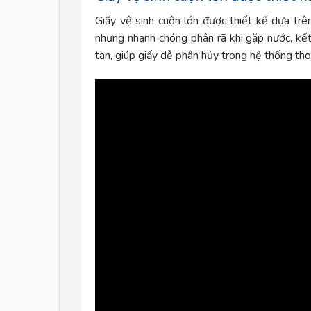
Giấy vệ sinh cuộn lớn được thiết kế dựa trên
nhưng nhanh chóng phân rã khi gặp nước, kế
tan, giúp giấy dễ phân hủy trong hệ thống t