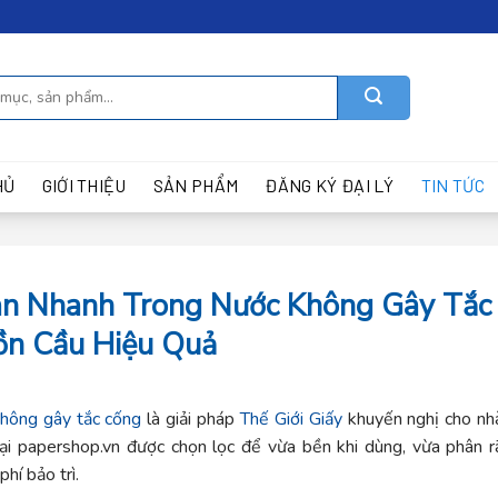
HỦ
GIỚI THIỆU
SẢN PHẨM
ĐĂNG KÝ ĐẠI LÝ
TIN TỨC
an Nhanh Trong Nước Không Gây Tắc
ồn Cầu Hiệu Quả
không gây tắc cống
là giải pháp
Thế Giới Giấy
khuyến nghị cho nh
ại papershop.vn được chọn lọc để vừa bền khi dùng, vừa phân r
hí bảo trì.