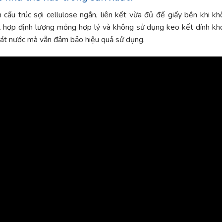
 cấu trúc sợi cellulose ngắn, liên kết vừa đủ để giấy bền khi kh
t hợp định lượng mỏng hợp lý và không sử dụng keo kết dính kh
hoát nước mà vẫn đảm bảo hiệu quả sử dụng.