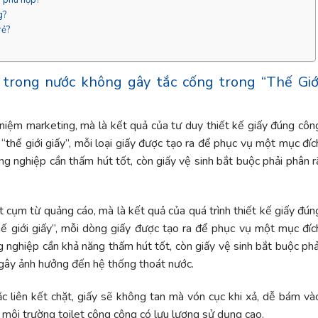
g?
rẻ?
 trong nước không gây tắc cống trong “Thế Giớ
niệm marketing, mà là kết quả của tư duy thiết kế giấy đúng côn
“thế giới giấy”, mỗi loại giấy được tạo ra để phục vụ một mục đíc
công nghiệp cần thấm hút tốt, còn giấy vệ sinh bắt buộc phải phân r
 cụm từ quảng cáo, mà là kết quả của quá trình thiết kế giấy đún
hế giới giấy”, mỗi dòng giấy được tạo ra để phục vụ một mục đíc
ông nghiệp cần khả năng thấm hút tốt, còn giấy vệ sinh bắt buộc phả
 gây ảnh hưởng đến hệ thống thoát nước.
ặc liên kết chặt, giấy sẽ không tan mà vón cục khi xả, dễ bám và
 môi trường toilet công cộng có lưu lượng sử dụng cao.