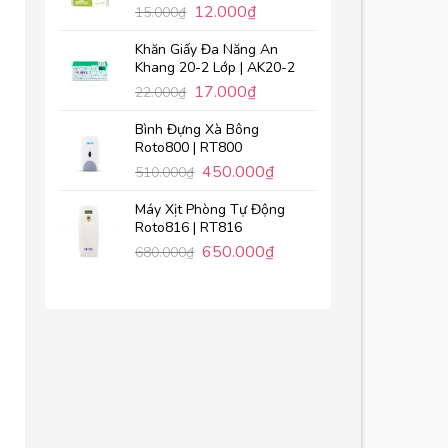
12.000
₫
15.000
₫
Khăn Giấy Đa Năng An
Khang 20-2 Lớp | AK20-2
17.000
₫
22.000
₫
Bình Đựng Xà Bông
Roto800 | RT800
450.000
₫
510.000
₫
Máy Xịt Phòng Tự Động
Roto816 | RT816
650.000
₫
680.000
₫