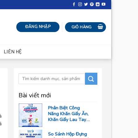
ĐĂNG NHẬP
GIỎ HÀNG
LIÊN HỆ
Bài viết mới
Phân Biệt Công
Năng Khăn Giấy Ăn,
à
Khăn Giấy Lau Tay
ã
Và Giấy Vệ Sinh
Trong Ngành F&B
So Sánh Hộp Đựng