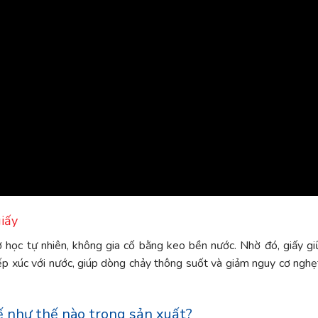
giấy
ơ học tự nhiên, không gia cố bằng keo bền nước. Nhờ đó, giấy gi
iếp xúc với nước, giúp dòng chảy thông suốt và giảm nguy cơ nghẹ
kế như thế nào trong sản xuất?