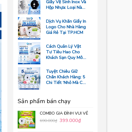
Giấy Vệ Sinh Inox Và
Hộp Nhựa: Loại Nào
Bền Hơn?
Dịch Vụ Khăn Giấy In
Logo Cho Nhà Hàng
Giá Rẻ Tại TP.HCM
Cách Quản Lý Vật
Tư Tiêu Hao Cho
Khách Sạn Quy Mô
Trên 50 Phòng Giúp
Tối Ưu Chi Phí Vận
Tuyệt Chiêu Giữ
Hành
Chân Khách Hàng: 5
Chi Tiết ‘Nhỏ Mà Có
Võ’ Trong Phòng
Tắm Resort
Sản phẩm bán chạy
COMBO GIA ĐÌNH VUI VẺ
399.000
₫
690.000
₫