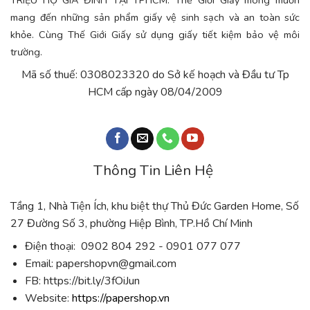
TRIỆU HỘ GIA ĐÌNH TẠI TPHCM. Thế Giới Giấy mong muốn
mang đến những sản phẩm giấy vệ sinh sạch và an toàn sức
khỏe. Cùng Thế Giới Giấy sử dụng giấy tiết kiệm bảo vệ môi
trường.
Mã số thuế: 0308023320 do Sở kế hoạch và Đầu tư Tp
HCM cấp ngày 08/04/2009
Thông Tin Liên Hệ
Tầng 1, Nhà Tiện Ích, khu biệt thự Thủ Đức Garden Home, Số
27 Đường Số 3, phường Hiệp Bình, TP.Hồ Chí Minh
Điện thoại: 0902 804 292 - 0901 077 077
Email:
papershopvn@gmail.com
FB: https://bit.ly/3fOiJun
Website:
https://papershop.vn