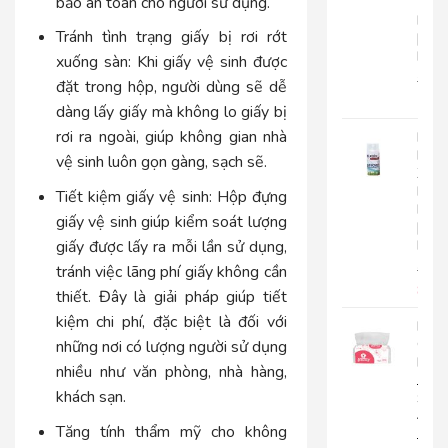
bảo an toàn cho người sử dụng.
Tay
Roto
Tránh tình trạng giấy bị rơi rớt
|
RC500
xuống sàn:
Khi giấy vệ sinh được
280.
đặt trong hộp, người dùng sẽ dễ
225
dàng lấy giấy mà không lo giấy bị
rơi ra ngoài, giúp không gian nhà
Nướ
Hoa
vệ sinh luôn gọn gàng, sạch sẽ.
Xịt
Phò
Tiết kiệm giấy vệ sinh:
Hộp đựng
Roto
giấy vệ sinh giúp kiểm soát lượng
|
RT300
giấy được lấy ra mỗi lần sử dụng,
92.0
tránh việc lãng phí giấy không cần
85.
thiết. Đây là giải pháp giúp tiết
kiệm chi phí, đặc biệt là đối với
Khă
Giấy
những nơi có lượng người sử dụng
Lụa
nhiều như văn phòng, nhà hàng,
Japa
khách sạn.
Silk
400|
Tăng tính thẩm mỹ cho không
JPS400