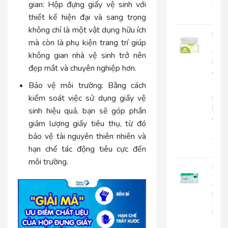
gian:
Hộp đựng giấy vệ sinh với
22.0
18.
thiết kế hiện đại và sang trọng
không chỉ là một vật dụng hữu ích
Khă
mà còn là phụ kiện trang trí giúp
Giấy
Đa
không gian nhà vệ sinh trở nên
Năn
đẹp mắt và chuyên nghiệp hơn.
Japa
20-
Bảo vệ môi trường:
Bằng cách
1
kiểm soát việc sử dụng giấy vệ
Lớp
|
sinh hiệu quả, bạn sẽ góp phần
JP20
giảm lượng giấy tiêu thụ, từ đó
1
bảo vệ tài nguyên thiên nhiên và
15.0
12.
hạn chế tác động tiêu cực đến
môi trường.
Khă
Giấy
Đa
Năn
An
Kha
20-