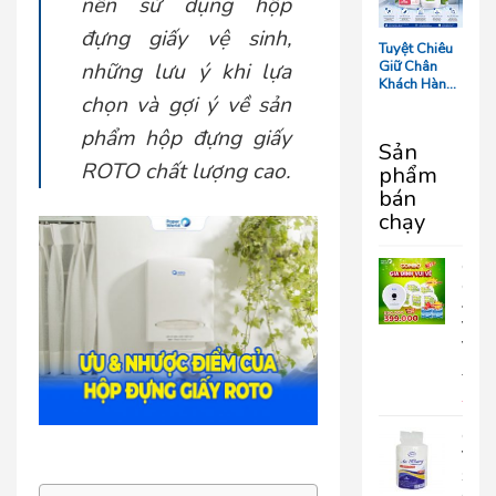
nên sử dụng hộp
Tối Ưu Chi
Phí Vận
đựng giấy vệ sinh,
Hành
Tuyệt Chiêu
Giữ Chân
những lưu ý khi lựa
Khách Hàng:
chọn và gợi ý về sản
5 Chi Tiết
‘Nhỏ Mà Có
phẩm hộp đựng giấy
Võ’ Trong
Sản
Phòng Tắm
ROTO chất lượng cao.
phẩm
Resort
bán
chạy
COM
GIA
ĐÌN
VUI
VẺ
690.
399
Giấy
Vệ
Sinh