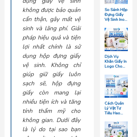
dụng giấy vệ sinh
không được bảo quản
So Sánh Hộp
Đựng Giấy
cẩn thận, gây mất vệ
Vệ Sinh Inox
Và Hộp
sinh và lãng phí. Giải
Nhựa: Loại
Nào Bền
pháp hiệu quả và tiện
Hơn?
lợi nhất chính là sử
dụng hộp đựng giấy
Dịch Vụ
Khăn Giấy In
vệ sinh. Không chỉ
Logo Cho
Nhà Hàng
giúp giữ giấy luôn
Giá Rẻ Tại
TP.HCM
sạch sẽ, hộp đựng
giấy còn mang lại
nhiều tiện ích và tăng
Cách Quản
Lý Vật Tư
tính thẩm mỹ cho
Tiêu Hao
Cho Khách
không gian. Dưới đây
Sạn Quy Mô
Trên 50
là lý do tại sao bạn
Phòng Giúp