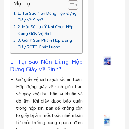
Cuộ
Mục lục
Lớn
An
1. Tại Sao Nên Dùng Hộp Đựng
Kha
Giấy Vệ Sinh?
703
|
2. Một Số Lưu Ý Khi Chọn Hộp
AK703
Đựng Giấy Vệ Sinh
216.
3. Gợi Ý Sản Phẩm Hộp Đựng
135
Giấy ROTO Chất Lượng
Khă
giấy
1. Tại Sao Nên Dùng Hộp
ăn
Đựng Giấy Vệ Sinh?
rút
Japa
Giữ giấy vệ sinh sạch sẽ, an toàn:
500
|
Hộp đựng giấy vệ sinh giúp bảo
JP500X
vệ giấy khỏi bụi bẩn, vi khuẩn và
32.0
độ ẩm. Khi giấy được bảo quản
25.
trong hộp kín, bạn sẽ không còn
Xà
lo giấy bị ẩm mốc hoặc nhiễm bẩn
Bôn
từ môi trường xung quanh, đảm
Rửa