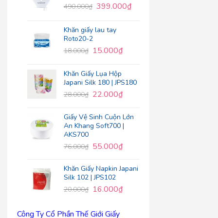
399.000
₫
490.000
₫
Khăn giấy lau tay
Roto20-2
15.000
₫
18.000
₫
Khăn Giấy Lụa Hộp
Japani Silk 180 | JPS180
22.000
₫
28.000
₫
Giấy Vệ Sinh Cuộn Lớn
An Khang Soft700 |
AKS700
55.000
₫
76.000
₫
Khăn Giấy Napkin Japani
Silk 102 | JPS102
16.000
₫
20.000
₫
Công Ty Cổ Phần Thế Giới Giấy