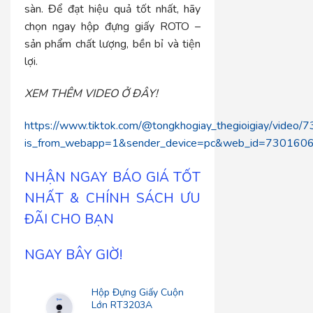
sàn. Để đạt hiệu quả tốt nhất, hãy
chọn ngay hộp đựng giấy ROTO –
sản phẩm chất lượng, bền bỉ và tiện
lợi.
XEM THÊM VIDEO Ở ĐÂY!
https://www.tiktok.com/@tongkhogiay_thegioigiay/vid
is_from_webapp=1&sender_device=pc&web_id=73016
NHẬN NGAY BÁO GIÁ TỐT
NHẤT & CHÍNH SÁCH ƯU
ĐÃI CHO BẠN
NGAY BÂY GIỜ!
Hộp Đựng Giấy Cuộn
Lớn RT3203A