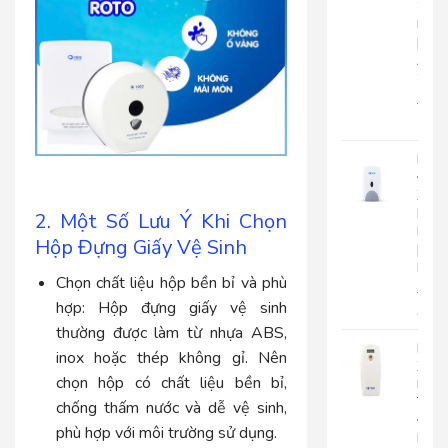
2
Lớp
|
AK2
2
22.0
17.
Bình
Đựn
Xà
Bôn
2. Một Số Lưu Ý Khi Chọn
Roto
Hộp Đựng Giấy Vệ Sinh
|
RT800
Chọn chất liệu hộp bền bỉ và phù
510.
hợp:
Hộp đựng giấy vệ sinh
450
thường được làm từ nhựa ABS,
Máy
inox hoặc thép không gỉ. Nên
Xịt
chọn hộp có chất liệu bền bỉ,
Phò
Tự
chống thấm nước và dễ vệ sinh,
Độn
phù hợp với môi trường sử dụng.
Roto