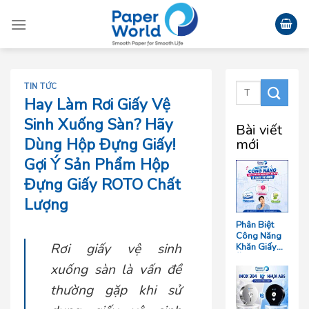
Skip
to
content
TIN TỨC
Hay Làm Rơi Giấy Vệ
Sinh Xuống Sàn? Hãy
Bài viết
Dùng Hộp Đựng Giấy!
mới
Gợi Ý Sản Phẩm Hộp
Đựng Giấy ROTO Chất
Lượng
Phân Biệt
Công Năng
Rơi giấy vệ sinh
Khăn Giấy
Ăn, Khăn
xuống sàn là vấn đề
Giấy Lau Tay
Và Giấy Vệ
thường gặp khi sử
Sinh Trong
Ngành F&B