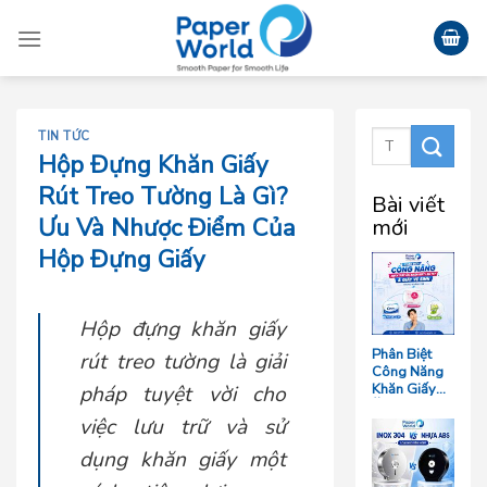
Skip
to
content
TIN TỨC
Hộp Đựng Khăn Giấy
Rút Treo Tường Là Gì?
Bài viết
Ưu Và Nhược Điểm Của
mới
Hộp Đựng Giấy
Hộp đựng khăn giấy
Phân Biệt
rút treo tường là giải
Công Năng
Khăn Giấy
pháp tuyệt vời cho
Ăn, Khăn
việc lưu trữ và sử
Giấy Lau Tay
Và Giấy Vệ
dụng khăn giấy một
Sinh Trong
Ngành F&B