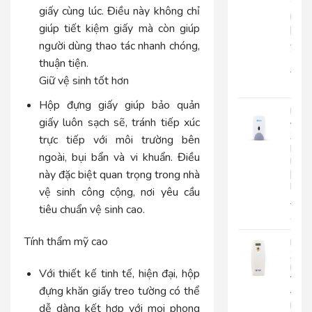
2
giấy cùng lúc. Điều này không chỉ
Lớp
giúp tiết kiệm giấy mà còn giúp
|
AK2
người dùng thao tác nhanh chóng,
2
thuận tiện.
22.0
Giữ vệ sinh tốt hơn
17.
Hộp đựng giấy giúp bảo quản
Bình
giấy luôn sạch sẽ, tránh tiếp xúc
Đựn
Xà
trực tiếp với môi trường bên
Bôn
ngoài, bụi bẩn và vi khuẩn. Điều
Roto
|
này đặc biệt quan trọng trong nhà
RT800
vệ sinh công cộng, nơi yêu cầu
510.
tiêu chuẩn vệ sinh cao.
450
Tính thẩm mỹ cao
Máy
Xịt
Phò
Với thiết kế tinh tế, hiện đại, hộp
Tự
đựng khăn giấy treo tường có thể
Độn
Roto
dễ dàng kết hợp với mọi phong