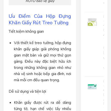
ROTO bảo vệ giấy
22.0
18.
Ưu Điểm Của Hộp Đựng
Khă
Giấy
Khăn Giấy Rút Treo Tường
Đa
Năn
Tiết kiệm không gian
Japa
20-
Với thiết kế treo tường, hộp đựng
1
Lớp
khăn giấy giúp giải phóng không
|
gian mặt bàn và giữ mọi thứ gọn
JP20
gàng. Điều này đặc biệt hữu ích
1
trong những không gian nhỏ như
15.0
12.
nhà vệ sinh hoặc bếp gia đình, nơi
mà mỗi cm đều quan trọng.
Khă
Giấy
Đa
Dễ sử dụng và tiện lợi
Năn
An
Khăn giấy được rút ra dễ dàng
Kha
20-
từng tờ, hạn chế việc lấy nhiều