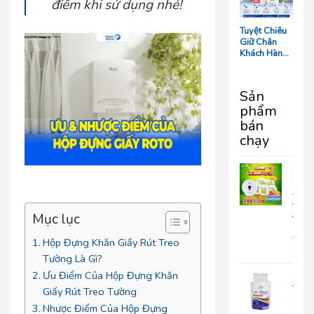
Tối Ưu Chi
điểm khi sử dụng nhé!
Phí Vận
Hành
Tuyệt Chiêu
Giữ Chân
Khách Hàng:
5 Chi Tiết
‘Nhỏ Mà Có
Võ’ Trong
Sản
Phòng Tắm
phẩm
Resort
bán
chạy
COM
GIA
ĐÌN
VUI
Mục lục
VẺ
690.
Hộp Đựng Khăn Giấy Rút Treo
399
Tường Là Gì?
Ưu Điểm Của Hộp Đựng Khăn
Giấy
Vệ
Giấy Rút Treo Tường
Sinh
Nhược Điểm Của Hộp Đựng