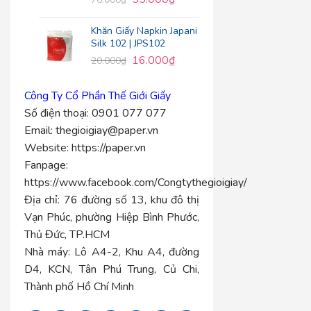
Khăn Giấy Napkin Japani
Silk 102 | JPS102
16.000
₫
20.000
₫
Công Ty Cổ Phần Thế Giới Giấy
Số điện thoại:
0901 077 077
Email:
thegioigiay@paper.vn
Website:
https://paper.vn
Fanpage:
https://www.facebook.com/Congtythegioigiay/
Địa chỉ:
76 đường số 13, khu đô thị
Vạn Phúc, phường Hiệp Bình Phước,
Thủ Đức, TP.HCM
Nhà máy:
Lô A4-2, Khu A4, đường
D4, KCN, Tân Phú Trung, Củ Chi,
Thành phố Hồ Chí Minh