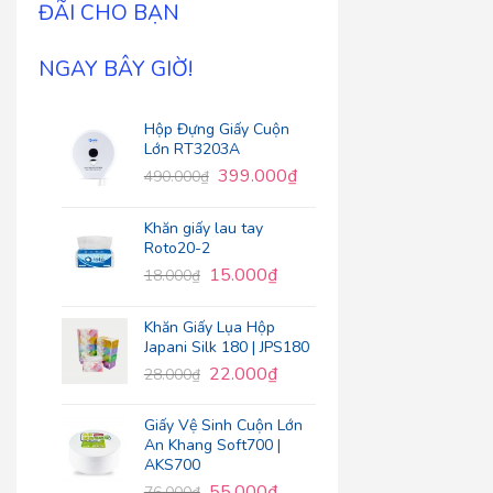
ĐÃI CHO BẠN
NGAY BÂY GIỜ!
Hộp Đựng Giấy Cuộn
Lớn RT3203A
399.000
₫
490.000
₫
Khăn giấy lau tay
Roto20-2
15.000
₫
18.000
₫
Khăn Giấy Lụa Hộp
Japani Silk 180 | JPS180
22.000
₫
28.000
₫
Giấy Vệ Sinh Cuộn Lớn
An Khang Soft700 |
AKS700
55.000
₫
76.000
₫