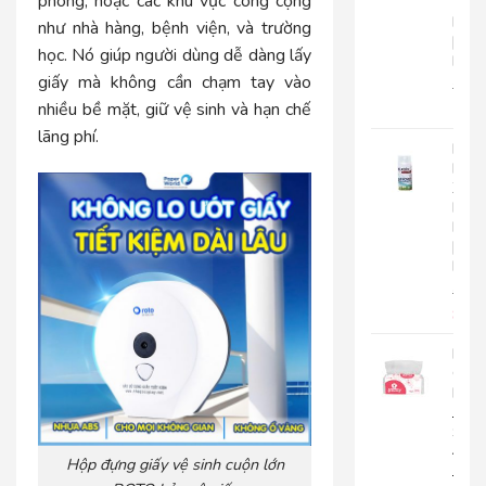
phòng, hoặc các khu vực công cộng
Tay
Roto
như nhà hàng, bệnh viện, và trường
|
học. Nó giúp người dùng dễ dàng lấy
RC500
giấy mà không cần chạm tay vào
280.
nhiều bề mặt, giữ vệ sinh và hạn chế
225
lãng phí.
Nướ
Hoa
Xịt
Phò
Roto
|
RT300
92.0
85.
Khă
Giấy
Lụa
Japa
Silk
400|
Hộp đựng giấy vệ sinh cuộn lớn
JPS400