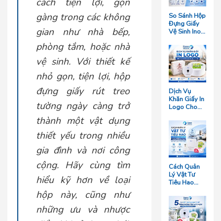
cách tiện lợi, gọn
gàng trong các không
So Sánh Hộp
Đựng Giấy
gian như nhà bếp,
Vệ Sinh Inox
Và Hộp
phòng tắm, hoặc nhà
Nhựa: Loại
Nào Bền
vệ sinh. Với thiết kế
Hơn?
nhỏ gọn, tiện lợi, hộp
đựng giấy rút treo
Dịch Vụ
Khăn Giấy In
tường ngày càng trở
Logo Cho
Nhà Hàng
thành một vật dụng
Giá Rẻ Tại
TP.HCM
thiết yếu trong nhiều
gia đình và nơi công
cộng. Hãy cùng tìm
Cách Quản
Lý Vật Tư
hiểu kỹ hơn về loại
Tiêu Hao
Cho Khách
hộp này, cũng như
Sạn Quy Mô
Trên 50
những ưu và nhược
Phòng Giúp