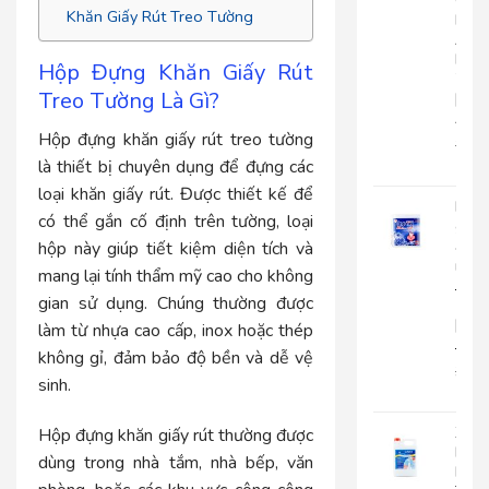
Cuộ
Khăn Giấy Rút Treo Tường
Lớn
An
Kha
Hộp Đựng Khăn Giấy Rút
703
Treo Tường Là Gì?
|
AK703
Hộp đựng khăn giấy rút treo tường
216.
là thiết bị chuyên dụng để đựng các
135
loại khăn giấy rút. Được thiết kế để
Khă
có thể gắn cố định trên tường, loại
giấy
ăn
hộp này giúp tiết kiệm diện tích và
rút
mang lại tính thẩm mỹ cao cho không
Japa
gian sử dụng. Chúng thường được
500
|
làm từ nhựa cao cấp, inox hoặc thép
JP500X
không gỉ, đảm bảo độ bền và dễ vệ
32.0
sinh.
25.
Xà
Hộp đựng khăn giấy rút thường được
Bôn
dùng trong nhà tắm, nhà bếp, văn
Rửa