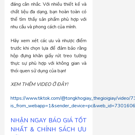
đáng cân nhắc. Với nhiều thiết kế và
chất liệu đa dạng, bạn hoàn toàn có
thể tìm thấy sản phẩm phù hợp với
nhu cầu và phong cách của mình.
Hãy xem xét các ưu và nhược điểm
trước khi chọn lựa để đảm bảo rằng
hộp đựng khăn giấy rút treo tường
thực sự phù hợp với không gian và
thói quen sử dụng của bạn!
XEM THÊM VIDEO Ở ĐÂY!
https://www.tiktok.com/@tongkhogiay_thegioigiay/vid
is_from_webapp=1&sender_device=pc&web_id=73016
NHẬN NGAY BÁO GIÁ TỐT
NHẤT & CHÍNH SÁCH ƯU