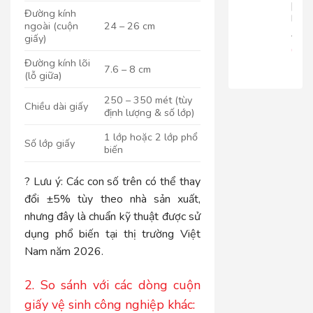
|
Đường kính
RT816
ngoài (cuộn
24 – 26 cm
680.
giấy)
650
Đường kính lõi
7.6 – 8 cm
(lỗ giữa)
250 – 350 mét (tùy
Chiều dài giấy
định lượng & số lớp)
1 lớp hoặc 2 lớp phổ
Số lớp giấy
biến
? Lưu ý: Các con số trên có thể thay
đổi ±5% tùy theo nhà sản xuất,
nhưng đây là chuẩn kỹ thuật được sử
dụng phổ biến tại thị trường Việt
Nam năm 2026.
2. So sánh với các dòng cuộn
giấy vệ sinh công nghiệp khác: