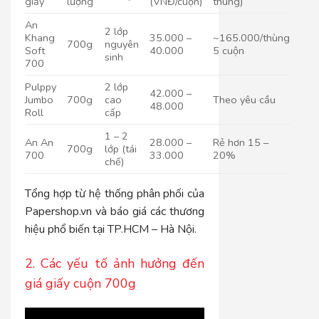
giấy
lượng
(VNĐ/cuộn)
thùng)
An
2 lớp
Khang
35.000 –
~165.000/thùng
700g
nguyên
Soft
40.000
5 cuộn
sinh
700
Pulppy
2 lớp
42.000 –
Jumbo
700g
cao
Theo yêu cầu
48.000
Roll
cấp
1 – 2
An An
28.000 –
Rẻ hơn 15 –
700g
lớp (tái
700
33.000
20%
chế)
Tổng hợp từ hệ thống phân phối của
Papershop.vn và báo giá các thương
hiệu phổ biến tại TP.HCM – Hà Nội.
2. Các yếu tố ảnh hưởng đến
giá giấy cuộn 700g