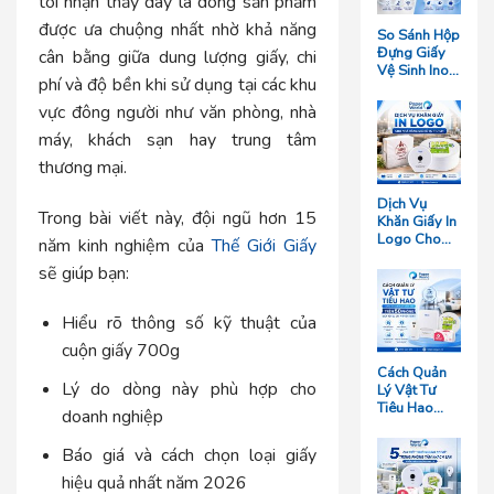
tôi nhận thấy đây là dòng sản phẩm
được ưa chuộng nhất nhờ khả năng
So Sánh Hộp
Đựng Giấy
cân bằng giữa dung lượng giấy, chi
Vệ Sinh Inox
phí và độ bền khi sử dụng tại các khu
Và Hộp
Nhựa: Loại
vực đông người như văn phòng, nhà
Nào Bền
máy, khách sạn hay trung tâm
Hơn?
thương mại.
Dịch Vụ
Trong bài viết này, đội ngũ hơn 15
Khăn Giấy In
Logo Cho
năm kinh nghiệm của
Thế Giới Giấy
Nhà Hàng
sẽ giúp bạn:
Giá Rẻ Tại
TP.HCM
Hiểu rõ thông số kỹ thuật của
cuộn giấy 700g
Cách Quản
Lý do dòng này phù hợp cho
Lý Vật Tư
Tiêu Hao
doanh nghiệp
Cho Khách
Sạn Quy Mô
Báo giá và cách chọn loại giấy
Trên 50
Phòng Giúp
hiệu quả nhất năm 2026