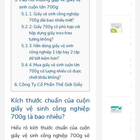
22.0
sinh cuộn lớn 700g
18.
1. Giấy vệ sinh công nghiệp
700g dài bao nhiêu mét?
Khă
Giấy
2. Giấy 700g có phù hợp với
Đa
hộp đựng giấy inox treo
Năn
tường không?
Japa
3. Nên dùng giấy vệ sinh
20-
công nghiệp 1 lớp hay 2 lớp
1
để tiết kiệm hơn?
Lớp
4. Mua giấy vệ sinh cuộn lớn
|
700g số lượng nhiều có được
JP20
1
chiết khấu không?
Công Ty Cổ Phần Thế Giới Giấy
15.0
12.
Kích thước chuẩn của cuộn
Khă
giấy vệ sinh công nghiệp
Giấy
Đa
700g là bao nhiêu?
Năn
An
Hiểu rõ kích thước chuẩn của cuộn
Kha
giấy vệ sinh công nghiệp 700g sẽ
20-