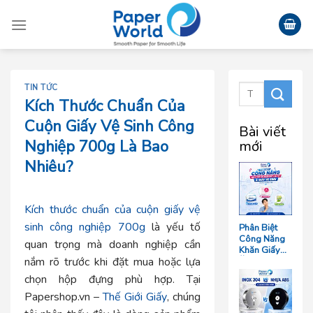
Skip
to
content
TIN TỨC
Kích Thước Chuẩn Của
Cuộn Giấy Vệ Sinh Công
Bài viết
Nghiệp 700g Là Bao
mới
Nhiêu?
Kích thước chuẩn của cuộn giấy vệ
sinh công nghiệp 700g
là yếu tố
Phân Biệt
Công Năng
quan trọng mà doanh nghiệp cần
Khăn Giấy
nắm rõ trước khi đặt mua hoặc lựa
Ăn, Khăn
Giấy Lau Tay
chọn hộp đựng phù hợp. Tại
Và Giấy Vệ
Sinh Trong
Papershop.vn –
Thế Giới Giấy
, chúng
Ngành F&B