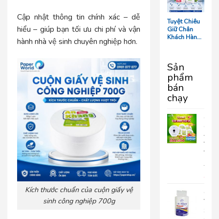
Tối Ưu Chi
Phí Vận
Cập nhật thông tin chính xác – dễ
Hành
Tuyệt Chiêu
hiểu – giúp bạn tối ưu chi phí và vận
Giữ Chân
Khách Hàng:
hành nhà vệ sinh chuyên nghiệp hơn.
5 Chi Tiết
‘Nhỏ Mà Có
Võ’ Trong
Sản
Phòng Tắm
phẩm
Resort
bán
chạy
COM
GIA
ĐÌN
VUI
VẺ
690.
399
Kích thước chuẩn của cuộn giấy vệ
Giấy
sinh công nghiệp 700g
Vệ
Sinh