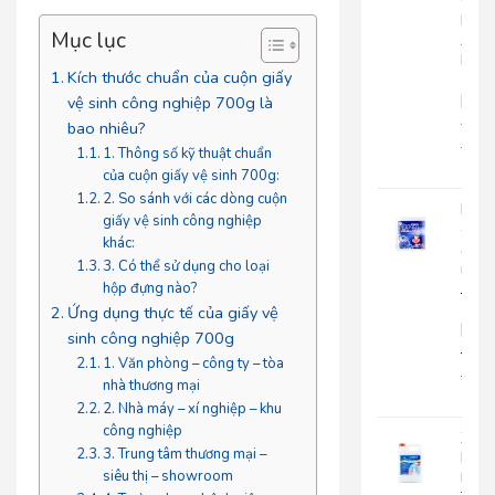
Cuộ
Lớn
Mục lục
An
Kha
Kích thước chuẩn của cuộn giấy
703
|
vệ sinh công nghiệp 700g là
AK703
bao nhiêu?
216.
1. Thông số kỹ thuật chuẩn
135
của cuộn giấy vệ sinh 700g:
2. So sánh với các dòng cuộn
Khă
giấy vệ sinh công nghiệp
giấy
khác:
ăn
3. Có thể sử dụng cho loại
rút
hộp đựng nào?
Japa
500
Ứng dụng thực tế của giấy vệ
|
sinh công nghiệp 700g
JP500X
1. Văn phòng – công ty – tòa
32.0
nhà thương mại
25.
2. Nhà máy – xí nghiệp – khu
công nghiệp
Xà
3. Trung tâm thương mại –
Bôn
siêu thị – showroom
Rửa