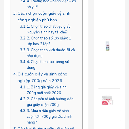
Tay
4. Trường học – bệnh viện – cơ
Roto
sở y tế
|
Cách chọn cuộn giấy vệ sinh
RC500
công nghiệp phù hợp
280.
1. Chọn theo chất liệu giấy:
225
Nguyên sinh hay tái chế?
2. Chọn theo số lớp giấy: 1
Nướ
lớp hay 2 lớp?
Hoa
Xịt
3. Chọn theo kích thước lõi và
Phò
hộp đựng
Roto
4. Chọn theo lưu lượng sử
|
dụng
RT300
Giá cuộn giấy vệ sinh công
92.0
nghiệp 700g năm 2026
85.
1. Bảng giá giấy vệ sinh
700g mới nhất 2026
Khă
2. Các yếu tố ảnh hưởng đến
Giấy
Lụa
giá giấy cuộn 700g
Japa
3. Mua ở đâu giấy vệ sinh
Silk
cuộn lớn 700g giá tốt, chính
400|
hãng?
JPS400
Câu hỏi thường gặp về giấy vệ