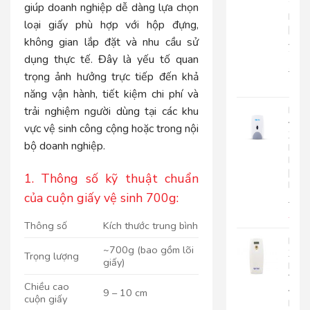
2
giúp doanh nghiệp dễ dàng lựa chọn
Lớp
loại giấy phù hợp với hộp đựng,
|
không gian lắp đặt và nhu cầu sử
AK2
2
dụng thực tế. Đây là yếu tố quan
22.0
trọng ảnh hưởng trực tiếp đến khả
17.
năng vận hành, tiết kiệm chi phí và
trải nghiệm người dùng tại các khu
Bình
Đựn
vực vệ sinh công cộng hoặc trong nội
Xà
bộ doanh nghiệp.
Bôn
Roto
|
1. Thông số kỹ thuật chuẩn
RT800
của cuộn giấy vệ sinh 700g:
510.
450
Thông số
Kích thước trung bình
Máy
~700g (bao gồm lõi
Xịt
Trọng lượng
giấy)
Phò
Tự
Chiều cao
Độn
9 – 10 cm
cuộn giấy
Roto