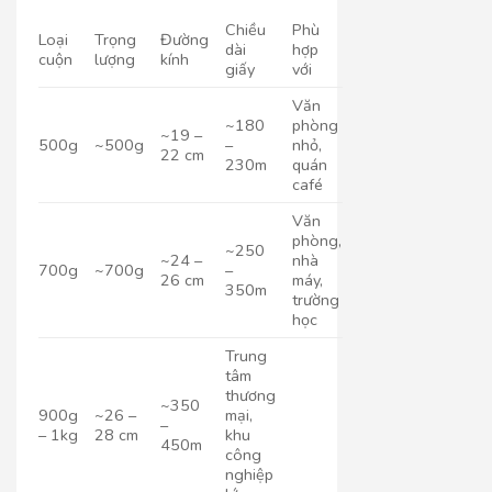
Chiều
Phù
Loại
Trọng
Đường
dài
hợp
cuộn
lượng
kính
giấy
với
Văn
~180
phòng
~19 –
500g
~500g
–
nhỏ,
22 cm
230m
quán
café
Văn
phòng,
~250
~24 –
nhà
700g
~700g
–
26 cm
máy,
350m
trường
học
Trung
tâm
thương
~350
900g
~26 –
mại,
–
– 1kg
28 cm
khu
450m
công
nghiệp