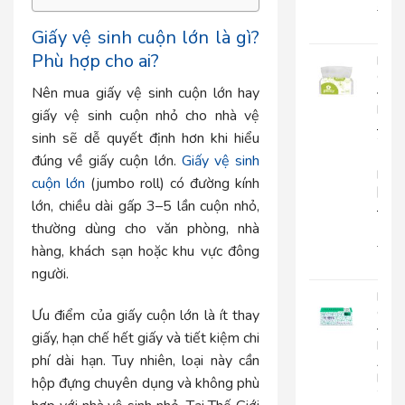
22.0
18.
Giấy vệ sinh cuộn lớn là gì?
Phù hợp cho ai?
Khă
Giấy
Nên mua giấy vệ sinh cuộn lớn hay
Đa
Năn
giấy vệ sinh cuộn nhỏ cho nhà vệ
Japa
sinh sẽ dễ quyết định hơn khi hiểu
20-
1
đúng về giấy cuộn lớn.
Giấy vệ sinh
Lớp
cuộn lớn
(jumbo roll) có đường kính
|
lớn, chiều dài gấp 3–5 lần cuộn nhỏ,
JP20
1
thường dùng cho văn phòng, nhà
15.0
hàng, khách sạn hoặc khu vực đông
12.
người.
Khă
Giấy
Ưu điểm của giấy cuộn lớn là ít thay
Đa
giấy, hạn chế hết giấy và tiết kiệm chi
Năn
phí dài hạn. Tuy nhiên, loại này cần
An
Kha
hộp đựng chuyên dụng và không phù
20-