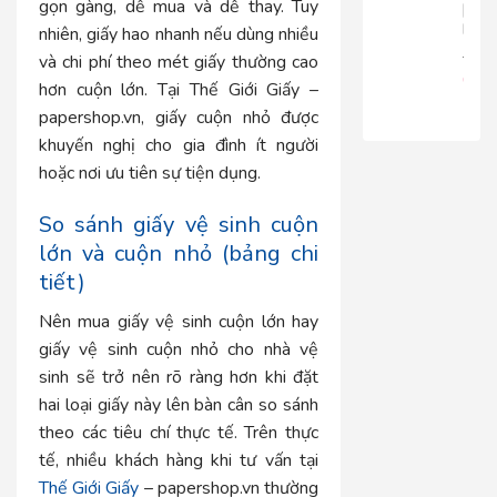
gọn gàng, dễ mua và dễ thay. Tuy
|
RT816
nhiên, giấy hao nhanh nếu dùng nhiều
680.
và chi phí theo mét giấy thường cao
650
hơn cuộn lớn. Tại Thế Giới Giấy –
papershop.vn, giấy cuộn nhỏ được
khuyến nghị cho gia đình ít người
hoặc nơi ưu tiên sự tiện dụng.
So sánh giấy vệ sinh cuộn
lớn và cuộn nhỏ (bảng chi
tiết)
Nên mua giấy vệ sinh cuộn lớn hay
giấy vệ sinh cuộn nhỏ cho nhà vệ
sinh sẽ trở nên rõ ràng hơn khi đặt
hai loại giấy này lên bàn cân so sánh
theo các tiêu chí thực tế. Trên thực
tế, nhiều khách hàng khi tư vấn tại
Thế Giới Giấy
– papershop.vn thường