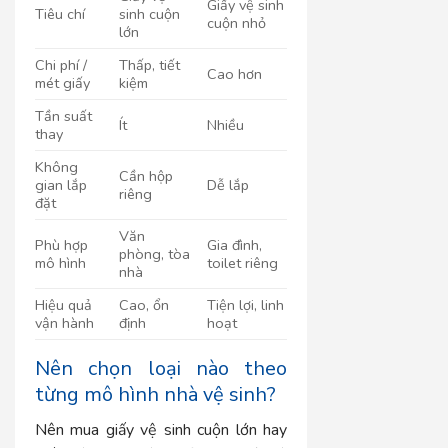
Giấy vệ sinh
Tiêu chí
sinh cuộn
cuộn nhỏ
lớn
Chi phí /
Thấp, tiết
Cao hơn
mét giấy
kiệm
Tần suất
Ít
Nhiều
thay
Không
Cần hộp
gian lắp
Dễ lắp
riêng
đặt
Văn
Phù hợp
Gia đình,
phòng, tòa
mô hình
toilet riêng
nhà
Hiệu quả
Cao, ổn
Tiện lợi, linh
vận hành
định
hoạt
Nên chọn loại nào theo
từng mô hình nhà vệ sinh?
Nên mua giấy vệ sinh cuộn lớn hay