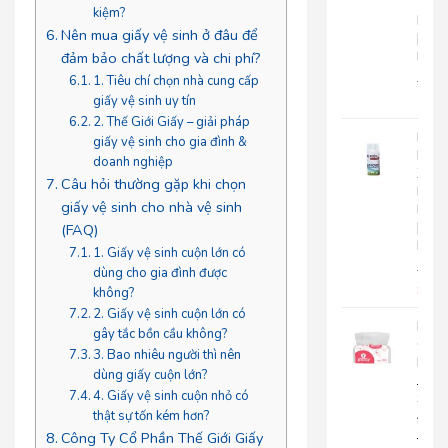
Tay
kiệm?
Roto
Nên mua giấy vệ sinh ở đâu để
|
RC500
đảm bảo chất lượng và chi phí?
280.
1. Tiêu chí chọn nhà cung cấp
225
giấy vệ sinh uy tín
2. Thế Giới Giấy – giải pháp
Nướ
giấy vệ sinh cho gia đình &
Hoa
doanh nghiệp
Xịt
Câu hỏi thường gặp khi chọn
Phò
giấy vệ sinh cho nhà vệ sinh
Roto
|
(FAQ)
RT300
1. Giấy vệ sinh cuộn lớn có
92.0
dùng cho gia đình được
85.
không?
2. Giấy vệ sinh cuộn lớn có
Khă
gây tắc bồn cầu không?
Giấy
3. Bao nhiêu người thì nên
Lụa
dùng giấy cuộn lớn?
Japa
4. Giấy vệ sinh cuộn nhỏ có
Silk
400|
thật sự tốn kém hơn?
JPS400
Công Ty Cổ Phần Thế Giới Giấy