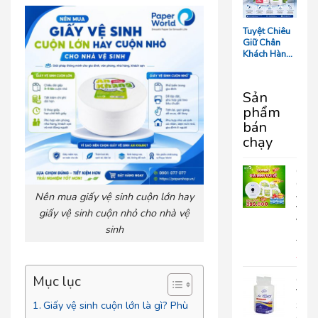
Tối Ưu Chi
Phí Vận
Hành
Tuyệt Chiêu
Giữ Chân
Khách Hàng:
5 Chi Tiết
‘Nhỏ Mà Có
Võ’ Trong
Sản
Phòng Tắm
phẩm
Resort
bán
chạy
COM
GIA
Nên mua giấy vệ sinh cuộn lớn hay
ĐÌN
VUI
giấy vệ sinh cuộn nhỏ cho nhà vệ
VẺ
sinh
690.
399
Mục lục
Giấy
Vệ
Giấy vệ sinh cuộn lớn là gì? Phù
Sinh