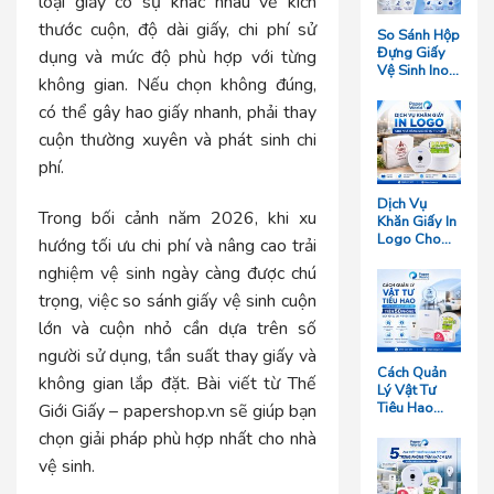
loại giấy có sự khác nhau về kích
thước cuộn, độ dài giấy, chi phí sử
So Sánh Hộp
Đựng Giấy
dụng và mức độ phù hợp với từng
Vệ Sinh Inox
không gian. Nếu chọn không đúng,
Và Hộp
Nhựa: Loại
có thể gây hao giấy nhanh, phải thay
Nào Bền
cuộn thường xuyên và phát sinh chi
Hơn?
phí.
Dịch Vụ
Trong bối cảnh năm 2026, khi xu
Khăn Giấy In
Logo Cho
hướng tối ưu chi phí và nâng cao trải
Nhà Hàng
nghiệm vệ sinh ngày càng được chú
Giá Rẻ Tại
TP.HCM
trọng, việc so sánh giấy vệ sinh cuộn
lớn và cuộn nhỏ cần dựa trên số
người sử dụng, tần suất thay giấy và
Cách Quản
không gian lắp đặt. Bài viết từ
Thế
Lý Vật Tư
Tiêu Hao
Giới Giấy
– papershop.vn sẽ giúp bạn
Cho Khách
chọn giải pháp phù hợp nhất cho nhà
Sạn Quy Mô
Trên 50
vệ sinh.
Phòng Giúp