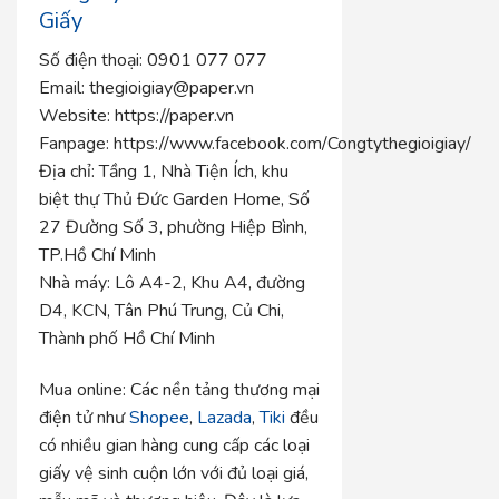
Giấy
Số điện thoại: 0901 077 077
Email:
thegioigiay@paper.vn
Website:
https://paper.vn
Fanpage:
https://www.facebook.com/Congtythegioigiay/
Địa chỉ:
Tầng 1, Nhà Tiện Ích, khu
biệt thự Thủ Đức Garden Home, Số
27 Đường Số 3, phường Hiệp Bình,
TP.Hồ Chí Minh
Nhà máy:
Lô A4-2, Khu A4, đường
D4, KCN, Tân Phú Trung, Củ Chi,
Thành phố Hồ Chí Minh
Mua online:
Các nền tảng thương mại
điện tử như
Shopee
,
Lazada
,
Tiki
đều
có nhiều gian hàng cung cấp các loại
giấy vệ sinh cuộn lớn với đủ loại giá,