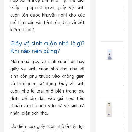
hợp với nhà vệ sinh nhỏ. Tại Thế Giới
2
Giấy – papershop.vn, giấy vệ sinh
Lớp
|
cuộn lớn được khuyến nghị cho các
AK2
mô hình cần vận hành ổn định và tiết
2
kiệm chi phí.
22.0
17.
Giấy vệ sinh cuộn nhỏ là gì?
Bình
Khi nào nên dùng?
Đựn
Xà
Nên mua giấy vệ sinh cuộn lớn hay
Bôn
Roto
giấy vệ sinh cuộn nhỏ cho nhà vệ
|
sinh còn phụ thuộc vào không gian
RT800
và thói quen sử dụng. Giấy vệ sinh
510.
cuộn nhỏ là loại phổ biến trong gia
450
đình, dễ lắp đặt vào giá treo tiêu
Máy
chuẩn và phù hợp với nhà vệ sinh cá
Xịt
nhân, diện tích nhỏ.
Phò
Tự
Độn
Ưu điểm của giấy cuộn nhỏ là tiện lợi,
Roto