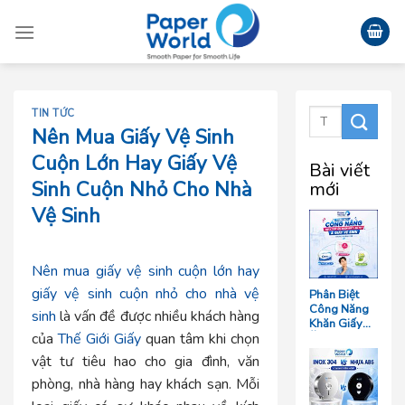
Skip
to
content
TIN TỨC
Nên Mua Giấy Vệ Sinh
Cuộn Lớn Hay Giấy Vệ
Bài viết
Sinh Cuộn Nhỏ Cho Nhà
mới
Vệ Sinh
Nên mua giấy vệ sinh cuộn lớn hay
giấy vệ sinh cuộn nhỏ cho nhà vệ
Phân Biệt
Công Năng
sinh
là vấn đề được nhiều khách hàng
Khăn Giấy
của
Thế Giới Giấy
quan tâm khi chọn
Ăn, Khăn
Giấy Lau Tay
vật tư tiêu hao cho gia đình, văn
Và Giấy Vệ
Sinh Trong
phòng, nhà hàng hay khách sạn. Mỗi
Ngành F&B