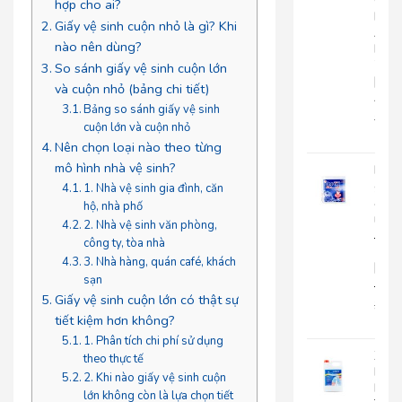
Cuộ
hợp cho ai?
Lớn
Giấy vệ sinh cuộn nhỏ là gì? Khi
An
nào nên dùng?
Kha
703
So sánh giấy vệ sinh cuộn lớn
|
và cuộn nhỏ (bảng chi tiết)
AK703
Bảng so sánh giấy vệ sinh
216.
cuộn lớn và cuộn nhỏ
135
Nên chọn loại nào theo từng
mô hình nhà vệ sinh?
Khă
giấy
1. Nhà vệ sinh gia đình, căn
ăn
hộ, nhà phố
rút
2. Nhà vệ sinh văn phòng,
Japa
công ty, tòa nhà
500
3. Nhà hàng, quán café, khách
|
sạn
JP500X
Giấy vệ sinh cuộn lớn có thật sự
32.0
tiết kiệm hơn không?
25.
1. Phân tích chi phí sử dụng
Xà
theo thực tế
Bôn
2. Khi nào giấy vệ sinh cuộn
Rửa
lớn không còn là lựa chọn tiết