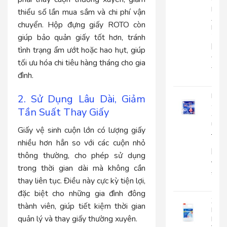
Cuộ
Lớn
thiểu số lần mua sắm và chi phí vận
An
chuyển. Hộp đựng giấy ROTO còn
Kha
703
giúp bảo quản giấy tốt hơn, tránh
|
tình trạng ẩm ướt hoặc hao hụt, giúp
AK703
tối ưu hóa chi tiêu hàng tháng cho gia
216.
đình.
135
Khă
2. Sử Dụng Lâu Dài, Giảm
giấy
Tần Suất Thay Giấy
ăn
rút
Giấy vệ sinh cuộn lớn có lượng giấy
Japa
500
nhiều hơn hẳn so với các cuộn nhỏ
|
thông thường, cho phép sử dụng
JP500X
trong thời gian dài mà không cần
32.0
thay liên tục. Điều này cực kỳ tiện lợi,
25.
đặc biệt cho những gia đình đông
Xà
thành viên, giúp tiết kiệm thời gian
Bôn
quản lý và thay giấy thường xuyên.
Rửa