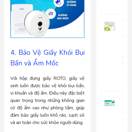
22.0
18.
Khă
Giấy
Đa
Năn
Japa
20-
4. Bảo Vệ Giấy Khỏi Bụi
1
Lớp
Bẩn và Ẩm Mốc
|
JP20
1
Với hộp đựng giấy ROTO, giấy vệ
15.0
sinh luôn được bảo vệ khỏi bụi bẩn,
12.
vi khuẩn và độ ẩm. Điều này đặc biệt
Khă
quan trọng trong những không gian
Giấy
Đa
có độ ẩm cao như phòng tắm, giúp
Năn
đảm bảo giấy luôn khô ráo, sạch sẽ
An
và an toàn cho sức khỏe người dùng.
Kha
20-