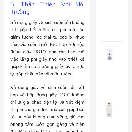
2
5. Thân Thiện Với Môi
Lớp
Trường
|
AK2
Sử dụng giấy vệ sinh cuộn lớn không
2
chỉ giúp tiết kiệm chi phí mà còn
22.0
17.
giảm lượng rác thải từ bao bì nhựa
của các cuộn nhỏ. Kết hợp với hộp
Bình
đựng giấy ROTO, bạn còn hạn chế
Đựn
Xà
việc lãng phí giấy nhờ vào thiết kế
Bôn
giúp kiểm soát lượng giấy lấy ra hợp
Roto
|
lý, góp phần bảo vệ môi trường.
RT800
510.
Sử dụng giấy vệ sinh cuộn lớn kết
450
hợp với hộp đựng giấy ROTO không
chỉ là giải pháp tiện lợi và tiết kiệm
Máy
Xịt
chi phí cho gia đình, mà còn giúp bạn
Phò
tối ưu hóa không gian sống, giữ cho
Tự
phòng tắm luôn gọn gàng và hiện
Độn
Roto
đại. Đây chính là lựa chọn hoàn hảo