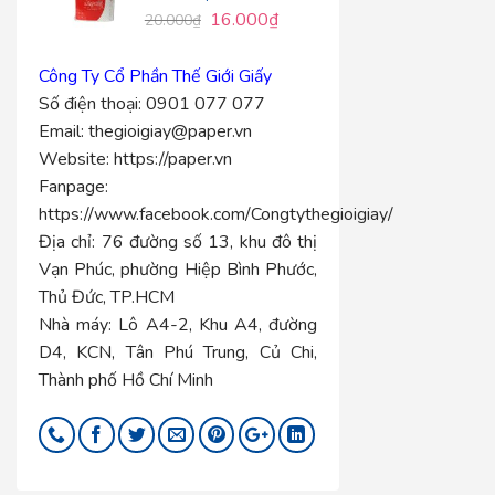
16.000
₫
20.000
₫
Công Ty Cổ Phần Thế Giới Giấy
Số điện thoại:
0901 077 077
Email:
thegioigiay@paper.vn
Website:
https://paper.vn
Fanpage:
https://www.facebook.com/Congtythegioigiay/
Địa chỉ:
76 đường số 13, khu đô thị
Vạn Phúc, phường Hiệp Bình Phước,
Thủ Đức, TP.HCM
Nhà máy:
Lô A4-2, Khu A4, đường
D4, KCN, Tân Phú Trung, Củ Chi,
Thành phố Hồ Chí Minh