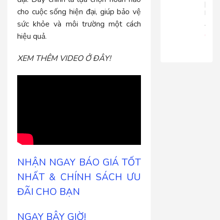
|
cho cuộc sống hiện đại, giúp bảo vệ
RT816
sức khỏe và môi trường một cách
680.
650
hiệu quả.
XEM THÊM VIDEO Ở ĐÂY!
NHẬN NGAY BÁO GIÁ TỐT
NHẤT & CHÍNH SÁCH ƯU
ĐÃI CHO BẠN
NGAY BÂY GIỜ!