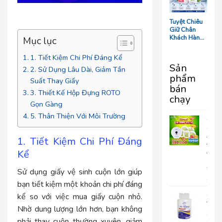
Tối Ưu Chi
Phí Vận
Hành
Tuyệt Chiêu
Giữ Chân
Khách Hàng:
Mục lục
5 Chi Tiết
‘Nhỏ Mà Có
1. Tiết Kiệm Chi Phí Đáng Kể
Võ’ Trong
Sản
2. Sử Dụng Lâu Dài, Giảm Tần
Phòng Tắm
phẩm
Resort
Suất Thay Giấy
bán
3. Thiết Kế Hộp Đựng ROTO
chạy
Gọn Gàng
5. Thân Thiện Với Môi Trường
COM
GIA
ĐÌN
1. Tiết Kiệm Chi Phí Đáng
VUI
Kể
VẺ
690.
Sử dụng giấy vệ sinh cuộn lớn giúp
399
bạn tiết kiệm một khoản chi phí đáng
Giấy
kể so với việc mua giấy cuộn nhỏ.
Vệ
Nhờ dung lượng lớn hơn, bạn không
Sinh
phải thay cuộn thường xuyên, giảm