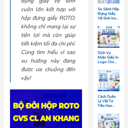
dụng giấy vệ sinh
cuộn lớn kết hợp với
So Sánh Hộp
Đựng Giấy
hộp đựng giấy ROTO,
Vệ Sinh Inox
Và Hộp
không chỉ mang lại sự
Nhựa: Loại
Nào Bền
tiện lợi mà còn giúp
Hơn?
tiết kiệm tối đa chi phí.
Cùng tìm hiểu vì sao
Dịch Vụ
Khăn Giấy In
xu hướng này đang
Logo Cho
Nhà Hàng
được ưa chuộng đến
Giá Rẻ Tại
TP.HCM
vậy!
Cách Quản
Lý Vật Tư
Tiêu Hao
Cho Khách
Sạn Quy Mô
Trên 50
Phòng Giúp