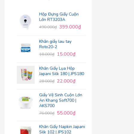
Hộp Đựng Giấy Cuộn
Lớn RT3203A
399.000
₫
490.000
₫
Khăn giấy lau tay
Roto20-2
15.000
₫
18.000
₫
Khăn Giấy Lụa Hộp
Japani Silk 180 | JPS180
22.000
₫
28.000
₫
Giấy Vệ Sinh Cuộn Lớn
An Khang Soft700 |
AKS700
55.000
₫
76.000
₫
Khăn Giấy Napkin Japani
Silk 102 | JPS102