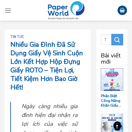
Skip
to
content
TIN TỨC
Nhiều Gia Đình Đã Sử
Dụng Giấy Vệ Sinh Cuộn
Bài viết
Lớn Kết Hợp Hộp Đựng
mới
Giấy ROTO – Tiện Lợi,
Tiết Kiệm Hơn Bao Giờ
Hết!
Phân Biệt
Công Năng
Ngày càng nhiều gia
Khăn Giấy
Ăn, Khăn
đình hiện đại nhận ra
Giấy Lau Tay
Và Giấy Vệ
lợi ích của việc sử
Sinh Trong
Ngành F&B