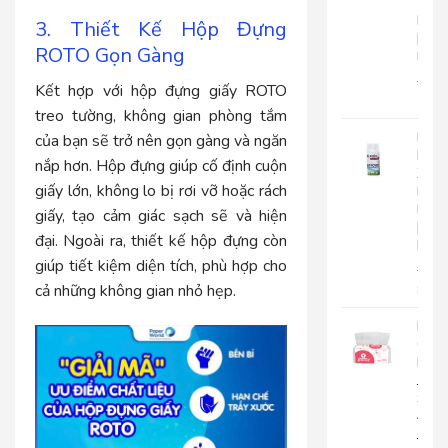
Tay
Roto
3. Thiết Kế Hộp Đựng
|
ROTO Gọn Gàng
RC500
280.
Kết hợp với hộp đựng giấy ROTO
225
treo tường, không gian phòng tắm
Nướ
của bạn sẽ trở nên gọn gàng và ngăn
Hoa
nắp hơn. Hộp đựng giúp cố định cuộn
Xịt
giấy lớn, không lo bị rơi vỡ hoặc rách
Phò
Roto
giấy, tạo cảm giác sạch sẽ và hiện
|
đại. Ngoài ra, thiết kế hộp đựng còn
RT300
giúp tiết kiệm diện tích, phù hợp cho
92.0
85.
cả những không gian nhỏ hẹp.
Khă
Giấy
Lụa
Japa
Silk
400|
JPS400