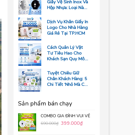
Giấy Vệ Sinh Inox Và
Hộp Nhựa: Loại Nào
Bền Hơn?
Dịch Vụ Khăn Giấy In
Logo Cho Nhà Hàng
Giá Rẻ Tại TP.HCM
Cách Quản Lý Vật
Tư Tiêu Hao Cho
Khách Sạn Quy Mô
Trên 50 Phòng Giúp
Tối Ưu Chi Phí Vận
Tuyệt Chiêu Giữ
Hành
Chân Khách Hàng: 5
Chi Tiết ‘Nhỏ Mà Có
Võ’ Trong Phòng
Tắm Resort
Sản phẩm bán chạy
COMBO GIA ĐÌNH VUI VẺ
399.000
₫
690.000
₫