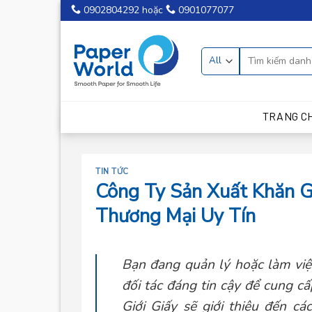
Skip
0902804292
hoặc
0901077077
to
content
TRANG C
TIN TỨC
Công Ty Sản Xuất Khăn G
Thương Mại Uy Tín
Bạn đang quản lý hoặc làm việ
đối tác đáng tin cậy để cung cấ
Giới Giấy sẽ giới thiệu đến c