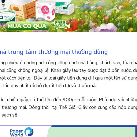
nh mà trung tâm thương mại thường dùng
ng nhiều ở những nơi công cộng như nhà hàng, khách sạn, tòa nh
ại cũng không ngoại lệ. Khăn giấy lau tay được đặt ở bồn nước, đ
một cách tiện lợi. Đây là loại giấy tiện dụng chỉ qua một lần sử dụn
lần duy nhất rồi bỏ đi, rất tiện lợi và thoải mái.
 lớn, nhiều giấy, có thể lên đến 900gr mỗi cuộn. Phù hợp với nhữn
 thương mại. Đồng thời, tại Thế Giới Giấy còn cung cấp hộp đựn
n sạch sẽ.