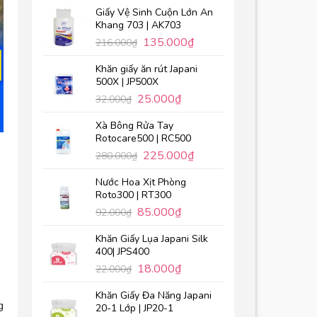
Giấy Vệ Sinh Cuộn Lớn An
Khang 703 | AK703
135.000
₫
216.000
₫
Khăn giấy ăn rút Japani
500X | JP500X
25.000
₫
32.000
₫
Xà Bông Rửa Tay
Rotocare500 | RC500
225.000
₫
280.000
₫
Nước Hoa Xịt Phòng
Roto300 | RT300
85.000
₫
92.000
₫
Khăn Giấy Lụa Japani Silk
400| JPS400
18.000
₫
22.000
₫
Khăn Giấy Đa Năng Japani
g
20-1 Lớp | JP20-1