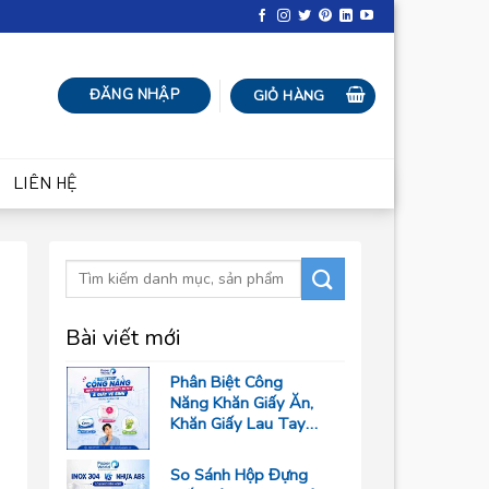
ĐĂNG NHẬP
GIỎ HÀNG
LIÊN HỆ
Bài viết mới
Phân Biệt Công
Năng Khăn Giấy Ăn,
Khăn Giấy Lau Tay
Và Giấy Vệ Sinh
Trong Ngành F&B
So Sánh Hộp Đựng