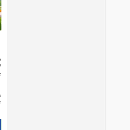
à
ể
g
g
g