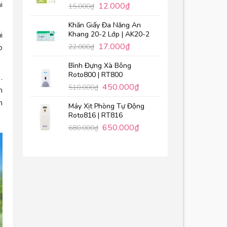
i
12.000
₫
15.000
₫
Khăn Giấy Đa Năng An
i
Khang 20-2 Lớp | AK20-2
17.000
₫
o
22.000
₫
Bình Đựng Xà Bông
Roto800 | RT800
.
450.000
₫
510.000
₫
n
m
Máy Xịt Phòng Tự Động
Roto816 | RT816
650.000
₫
680.000
₫