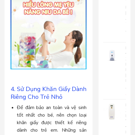
2
Lớp
|
AK2
2
22.0
17.
Bình
Đựn
Xà
Bôn
Roto
|
RT800
4. Sử Dụng Khăn Giấy Dành
510.
450
Riêng Cho Trẻ Nhỏ
Máy
Để đảm bảo an toàn và vệ sinh
Xịt
tốt nhất cho bé, nên chọn loại
Phò
Tự
khăn giấy được thiết kế riêng
Độn
dành cho trẻ em. Những sản
Roto