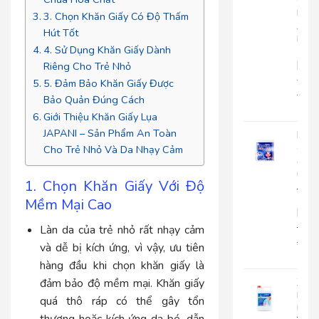
Cuộ
Lớn
3. Chọn Khăn Giấy Có Độ Thấm
An
Hút Tốt
Kha
4. Sử Dụng Khăn Giấy Dành
703
|
Riêng Cho Trẻ Nhỏ
AK703
5. Đảm Bảo Khăn Giấy Được
216.
Bảo Quản Đúng Cách
135
Giới Thiệu Khăn Giấy Lụa
JAPANI – Sản Phẩm An Toàn
Khă
giấy
Cho Trẻ Nhỏ Và Da Nhạy Cảm
ăn
rút
1. Chọn Khăn Giấy Với Độ
Japa
500
Mềm Mại Cao
|
JP500X
Làn da của trẻ nhỏ rất nhạy cảm
32.0
và dễ bị kích ứng, vì vậy, ưu tiên
25.
hàng đầu khi chọn khăn giấy là
Xà
đảm bảo độ mềm mại. Khăn giấy
Bôn
quá thô ráp có thể gây tổn
Rửa
thương hoặc kích ứng da bé, dẫn