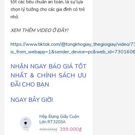
tốt các tiêu chuẩn an toàn, là sự lựa
chọn lý tưởng cho các gia đình có trẻ
nhỏ.
XEM THÊM VIDEO Ở ĐÂY!
https://www.tiktok.com/@tongkhogiay_thegioigiay/vid
is_from_webapp=1&sender_device=pc&web_id=73016
NHẬN NGAY BÁO GIÁ TỐT
NHẤT & CHÍNH SÁCH ƯU
ĐÃI CHO BẠN
NGAY BÂY GIỜ!
Hộp Đựng Giấy Cuộn
Lớn RT3203A
399.000
₫
490.000
₫