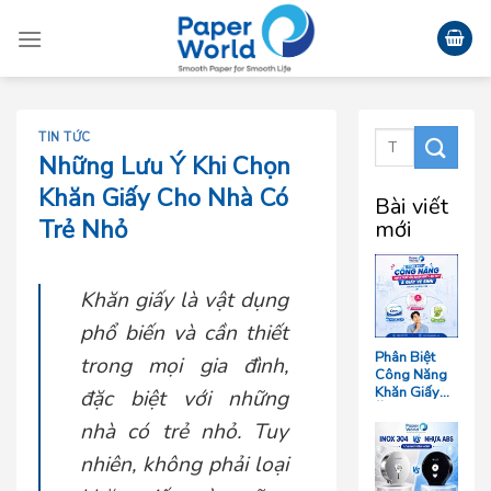
Skip
to
content
TIN TỨC
Những Lưu Ý Khi Chọn
Khăn Giấy Cho Nhà Có
Bài viết
Trẻ Nhỏ
mới
Khăn giấy là vật dụng
phổ biến và cần thiết
Phân Biệt
trong mọi gia đình,
Công Năng
Khăn Giấy
đặc biệt với những
Ăn, Khăn
nhà có trẻ nhỏ. Tuy
Giấy Lau Tay
Và Giấy Vệ
nhiên, không phải loại
Sinh Trong
Ngành F&B