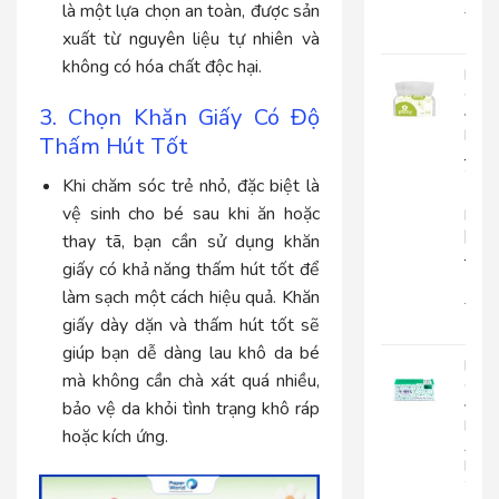
là một lựa chọn an toàn, được sản
22.0
18.
xuất từ nguyên liệu tự nhiên và
không có hóa chất độc hại.
Khă
Giấy
3. Chọn Khăn Giấy Có Độ
Đa
Năn
Thấm Hút Tốt
Japa
20-
Khi chăm sóc trẻ nhỏ, đặc biệt là
1
vệ sinh cho bé sau khi ăn hoặc
Lớp
|
thay tã, bạn cần sử dụng khăn
JP20
giấy có khả năng thấm hút tốt để
1
làm sạch một cách hiệu quả. Khăn
15.0
giấy dày dặn và thấm hút tốt sẽ
12.
giúp bạn dễ dàng lau khô da bé
Khă
mà không cần chà xát quá nhiều,
Giấy
Đa
bảo vệ da khỏi tình trạng khô ráp
Năn
hoặc kích ứng.
An
Kha
20-