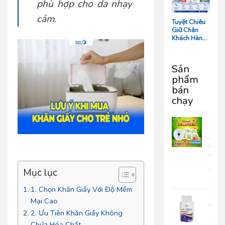
Tối Ưu Chi
phù hợp cho da nhạy
Phí Vận
cảm.
Hành
Tuyệt Chiêu
Giữ Chân
Khách Hàng:
5 Chi Tiết
‘Nhỏ Mà Có
Võ’ Trong
Sản
Phòng Tắm
phẩm
Resort
bán
chạy
COM
GIA
ĐÌN
VUI
VẺ
690.
Mục lục
399
1. Chọn Khăn Giấy Với Độ Mềm
Giấy
Mại Cao
Vệ
2. Ưu Tiên Khăn Giấy Không
Sinh
Chứa Hóa Chất