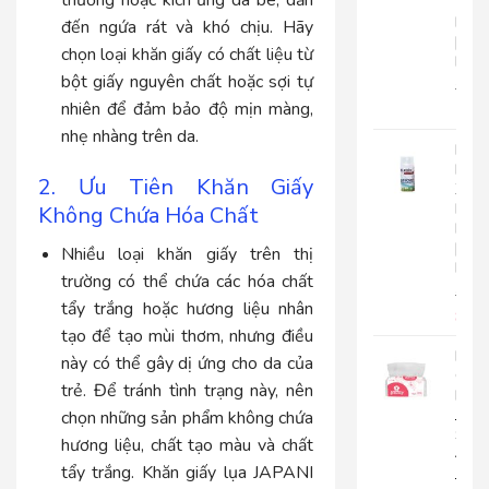
Tay
Roto
đến ngứa rát và khó chịu. Hãy
|
chọn loại khăn giấy có chất liệu từ
RC500
bột giấy nguyên chất hoặc sợi tự
280.
nhiên để đảm bảo độ mịn màng,
225
nhẹ nhàng trên da.
Nướ
Hoa
2. Ưu Tiên Khăn Giấy
Xịt
Phò
Không Chứa Hóa Chất
Roto
|
Nhiều loại khăn giấy trên thị
RT300
trường có thể chứa các hóa chất
92.0
tẩy trắng hoặc hương liệu nhân
85.
tạo để tạo mùi thơm, nhưng điều
Khă
này có thể gây dị ứng cho da của
Giấy
trẻ. Để tránh tình trạng này, nên
Lụa
Japa
chọn những sản phẩm không chứa
Silk
hương liệu, chất tạo màu và chất
400|
tẩy trắng. Khăn giấy lụa JAPANI
JPS400