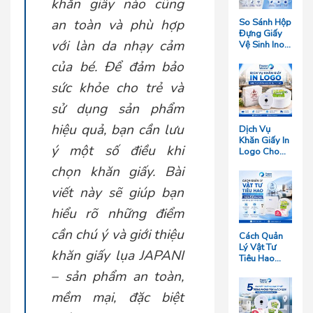
khăn giấy nào cũng
So Sánh Hộp
an toàn và phù hợp
Đựng Giấy
với làn da nhạy cảm
Vệ Sinh Inox
Và Hộp
của bé. Để đảm bảo
Nhựa: Loại
Nào Bền
sức khỏe cho trẻ và
Hơn?
sử dụng sản phẩm
hiệu quả, bạn cần lưu
Dịch Vụ
Khăn Giấy In
ý một số điều khi
Logo Cho
Nhà Hàng
chọn khăn giấy. Bài
Giá Rẻ Tại
TP.HCM
viết này sẽ giúp bạn
hiểu rõ những điểm
cần chú ý và giới thiệu
Cách Quản
Lý Vật Tư
khăn giấy lụa JAPANI
Tiêu Hao
Cho Khách
– sản phẩm an toàn,
Sạn Quy Mô
Trên 50
mềm mại, đặc biệt
Phòng Giúp