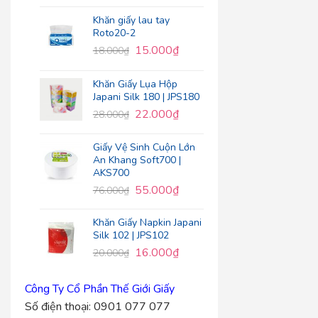
Khăn giấy lau tay
Roto20-2
15.000
₫
18.000
₫
Khăn Giấy Lụa Hộp
Japani Silk 180 | JPS180
22.000
₫
28.000
₫
Giấy Vệ Sinh Cuộn Lớn
An Khang Soft700 |
AKS700
55.000
₫
76.000
₫
Khăn Giấy Napkin Japani
Silk 102 | JPS102
16.000
₫
20.000
₫
Công Ty Cổ Phần Thế Giới Giấy
Số điện thoại:
0901 077 077