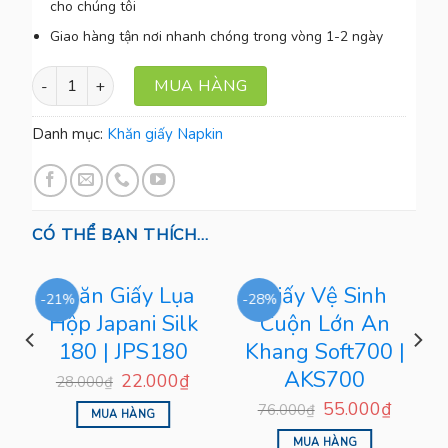
cho chúng tôi
Giao hàng tận nơi nhanh chóng trong vòng 1-2 ngày
Khăn Giấy Napkin Japani Silk 102 | JPS102 số lượng
MUA HÀNG
Danh mục:
Khăn giấy Napkin
CÓ THỂ BẠN THÍCH…
Khăn Giấy Lụa
Giấy Vệ Sinh
-21%
-28%
Hộp Japani Silk
Cuộn Lớn An
180 | JPS180
Khang Soft700 |
AKS700
22.000
₫
28.000
₫
55.000
₫
76.000
₫
MUA HÀNG
MUA HÀNG