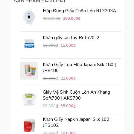
SẢN PHẨM BÁN CHẠY
Hộp Đựng Giấy Cuộn Lớn RT3203A
₫
490.000
399.000
₫
Khăn giấy lau tay Roto20-2
₫
18.000
15.000
₫
Khăn Giấy Lụa Hộp Japani Silk 180 |
JPS180
₫
28.000
22.000
₫
Giấy Vệ Sinh Cuộn Lớn An Khang
Soft700 | AKS700
₫
76.000
55.000
₫
Khăn Giấy Napkin Japani Silk 102 |
JPS102
₫
20.000
16.000
₫