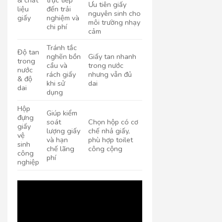
Ưu tiên giấy
liệu
đến trải
nguyên sinh cho
giấy
nghiệm và
môi trường nhạy
chi phí
cảm
Tránh tắc
Độ tan
nghẽn bồn
Giấy tan nhanh
trong
cầu và
trong nước
nước
rách giấy
nhưng vẫn đủ
& độ
khi sử
dai
dai
dụng
Hộp
Giúp kiểm
đựng
soát
Chọn hộp có cơ
giấy
lượng giấy
chế nhả giấy,
vệ
và hạn
phù hợp toilet
sinh
chế lãng
công cộng
công
phí
nghiệp