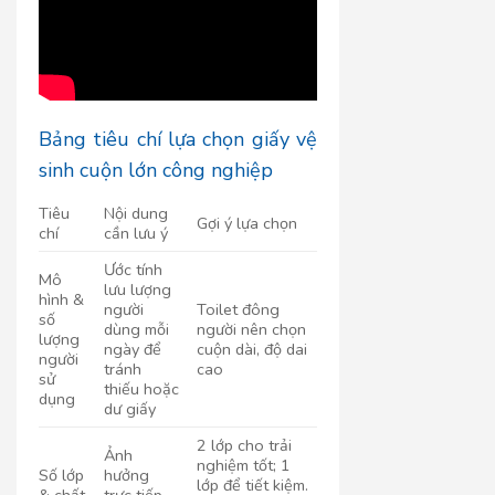
Bảng tiêu chí lựa chọn giấy vệ
sinh cuộn lớn công nghiệp
Tiêu
Nội dung
Gợi ý lựa chọn
chí
cần lưu ý
Ước tính
Mô
lưu lượng
hình &
người
Toilet đông
số
dùng mỗi
người nên chọn
lượng
ngày để
cuộn dài, độ dai
người
tránh
cao
sử
thiếu hoặc
dụng
dư giấy
2 lớp cho trải
Ảnh
nghiệm tốt; 1
Số lớp
hưởng
lớp để tiết kiệm.
& chất
trực tiếp