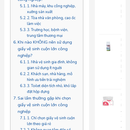
Tay
Roto
1. Nhà máy, khu công nghiệp,
|
xưởng sản xuất
RC500
2. Tòa nhà văn phòng, cao ốc
280.
làm việc
225
3. Trường học, bệnh viện,
trung tâm thương mại
Nướ
Khi nào KHÔNG nên sử dụng
Hoa
giấy vệ sinh cuộn lớn công
Xịt
nghiệp?
Phò
Roto
1. Nhà vệ sinh gia đình, không
|
gian sử dụng ít người
RT300
2. Khách sạn, nhà hàng, mô
92.0
hình ưu tiên trải nghiệm
85.
3. Toilet diện tích nhỏ, khó lắp
đặt hộp đựng
Khă
Sai lầm thường gặp khi chọn
Giấy
giấy vệ sinh cuộn lớn công
Lụa
Japa
nghiệp
Silk
1. Chỉ chọn giấy vệ sinh cuộn
400|
lớn theo giá rẻ
JPS400
2. Không quan tâm đến số