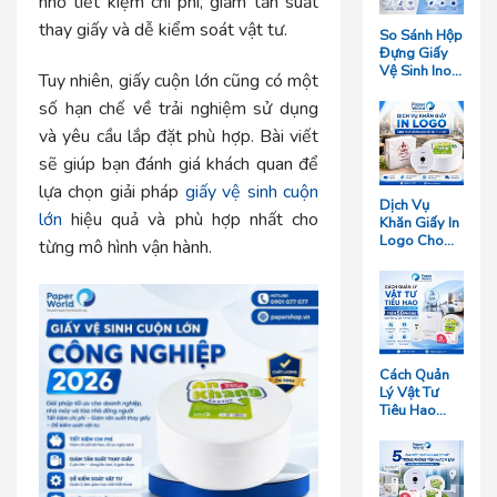
nhờ tiết kiệm chi phí, giảm tần suất
thay giấy và dễ kiểm soát vật tư.
So Sánh Hộp
Đựng Giấy
Vệ Sinh Inox
Tuy nhiên, giấy cuộn lớn cũng có một
Và Hộp
Nhựa: Loại
số hạn chế về trải nghiệm sử dụng
Nào Bền
và yêu cầu lắp đặt phù hợp. Bài viết
Hơn?
sẽ giúp bạn đánh giá khách quan để
lựa chọn giải pháp
giấy vệ sinh cuộn
Dịch Vụ
lớn
hiệu quả và phù hợp nhất cho
Khăn Giấy In
Logo Cho
từng mô hình vận hành.
Nhà Hàng
Giá Rẻ Tại
TP.HCM
Cách Quản
Lý Vật Tư
Tiêu Hao
Cho Khách
Sạn Quy Mô
Trên 50
Phòng Giúp