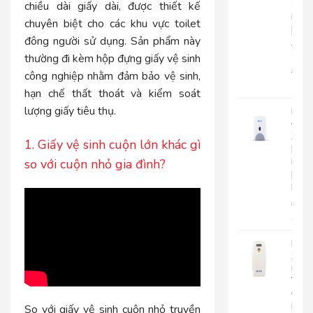
2
chiều dài giấy dài, được thiết kế
Lớp
chuyên biệt cho các khu vực toilet
|
đông người sử dụng. Sản phẩm này
AK2
2
thường đi kèm hộp đựng giấy vệ sinh
22.0
công nghiệp nhằm đảm bảo vệ sinh,
17.
hạn chế thất thoát và kiểm soát
lượng giấy tiêu thụ.
Bình
Đựn
Xà
1. Giấy vệ sinh cuộn lớn khác gì
Bôn
Roto
so với cuộn nhỏ gia đình?
|
RT800
510.
450
Máy
Xịt
Phò
Tự
Độn
Roto
So với giấy vệ sinh cuộn nhỏ truyền