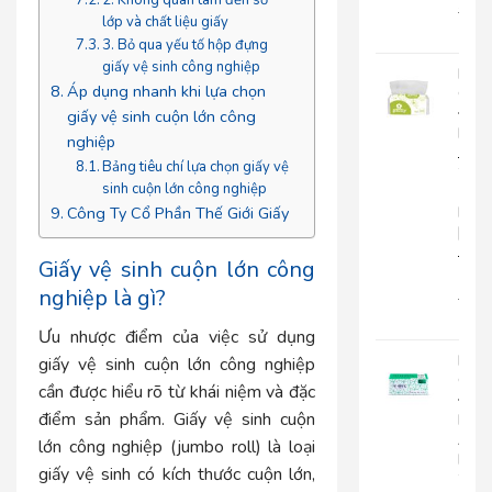
22.0
lớp và chất liệu giấy
18.
3. Bỏ qua yếu tố hộp đựng
giấy vệ sinh công nghiệp
Khă
Áp dụng nhanh khi lựa chọn
Giấy
Đa
giấy vệ sinh cuộn lớn công
Năn
nghiệp
Japa
Bảng tiêu chí lựa chọn giấy vệ
20-
sinh cuộn lớn công nghiệp
1
Lớp
Công Ty Cổ Phần Thế Giới Giấy
|
JP20
Giấy vệ sinh cuộn lớn công
1
nghiệp là gì?
15.0
12.
Ưu nhược điểm của việc sử dụng
Khă
giấy vệ sinh cuộn lớn công nghiệp
Giấy
cần được hiểu rõ từ khái niệm và đặc
Đa
điểm sản phẩm. Giấy vệ sinh cuộn
Năn
An
lớn công nghiệp (jumbo roll) là loại
Kha
giấy vệ sinh có kích thước cuộn lớn,
20-