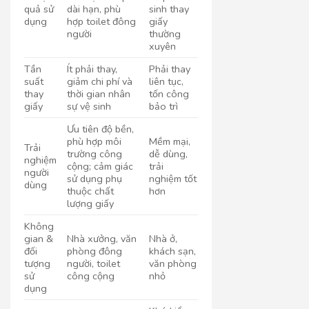
quả sử
dài hạn, phù
sinh thay
dụng
hợp toilet đông
giấy
người
thường
xuyên
Tần
Ít phải thay,
Phải thay
suất
giảm chi phí và
liên tục,
thay
thời gian nhân
tốn công
giấy
sự vệ sinh
bảo trì
Ưu tiên độ bền,
phù hợp môi
Mềm mại,
Trải
trường công
dễ dùng,
nghiệm
cộng; cảm giác
trải
người
sử dụng phụ
nghiệm tốt
dùng
thuộc chất
hơn
lượng giấy
Không
gian &
Nhà xưởng, văn
Nhà ở,
đối
phòng đông
khách sạn,
tượng
người, toilet
văn phòng
sử
công cộng
nhỏ
dụng