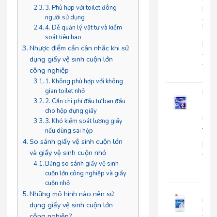
Cuộ
3. Phù hợp với toilet đông
Lớn
An
người sử dụng
Kha
4. Dễ quản lý vật tư và kiểm
703
soát tiêu hao
|
Nhược điểm cần cân nhắc khi sử
AK703
dụng giấy vệ sinh cuộn lớn
216.
công nghiệp
135
1. Không phù hợp với không
gian toilet nhỏ
Khă
giấy
2. Cần chi phí đầu tư ban đầu
ăn
cho hộp đựng giấy
rút
3. Khó kiểm soát lượng giấy
Japa
nếu dùng sai hộp
500
So sánh giấy vệ sinh cuộn lớn
|
và giấy vệ sinh cuộn nhỏ
JP500X
Bảng so sánh giấy vệ sinh
32.0
cuộn lớn công nghiệp và giấy
25.
cuộn nhỏ
Xà
Những mô hình nào nên sử
Bôn
dụng giấy vệ sinh cuộn lớn
Rửa
công nghiệp?