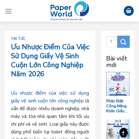
Skip
to
content
TIN TỨC
Ưu Nhược Điểm Của Việc
Sử Dụng Giấy Vệ Sinh
Bài viết
Cuộn Lớn Công Nghiệp
mới
Năm 2026
Ưu nhược điểm của việc sử dụng
giấy vệ sinh cuộn lớn công nghiệp
là
Phân Biệt
Công Năng
vấn đề được nhiều doanh nghiệp, nhà
Khăn Giấy
máy và tòa nhà quan tâm khi tối ưu
Ăn, Khăn
Giấy Lau Tay
chi phí và vệ sinh. Loại giấy này được
Và Giấy Vệ
Sinh Trong
dùng phổ biến tại toilet đông người
Ngành F&B