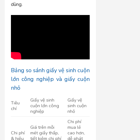
dùng.
Bảng so sánh giấy vệ sinh cuộn
lớn công nghiệp và giấy cuộn
nhỏ
Giấy vệ sinh
Giấy vệ
Tiêu
cuộn lớn công
sinh cuộn
chí
nghiệp
nhỏ
Chi phí
Giá trên mỗi
mua lẻ
Chi phí
mét giấy thấp,
cao hơn,
& hiệu
tiết kiệm chi phí
dễ phát