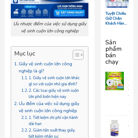
Tối Ưu Chi
Phí Vận
Hành
Tuyệt Chiêu
Giữ Chân
Khách Hàng:
Ưu nhược điểm của việc sử dụng giấy
5 Chi Tiết
vệ sinh cuộn lớn công nghiệp
‘Nhỏ Mà Có
Võ’ Trong
Sản
Phòng Tắm
phẩm
Resort
Mục lục
bán
chạy
Giấy vệ sinh cuộn lớn công
nghiệp là gì?
COM
1. Giấy vệ sinh cuộn lớn khác
GIA
gì so với cuộn nhỏ gia đình?
ĐÌN
2. Các loại giấy vệ sinh cuộn
VUI
VẺ
lớn phổ biến hiện nay
Ưu điểm của việc sử dụng giấy
690.
399
vệ sinh cuộn lớn công nghiệp
1. Tiết kiệm chi phí vận hành
Giấy
dài hạn
Vệ
2. Giảm tần suất thay giấy,
Sinh
tiết kiệm nhân sự