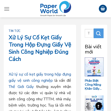
Skip
to
content
TIN TỨC
Xử Lý Sự Cố Kẹt Giấy
Trong Hộp Đựng Giấy Vệ
Bài viết
Sinh Công Nghiệp Đúng
mới
Cách
Xử lý sự cố kẹt giấy trong hộp đựng
giấy vệ sinh công nghiệp
là vấn đề
Phân Biệt
Công Năng
Thế Giới Giấy
thường xuyên nhận
Khăn Giấy
được từ các đơn vị quản lý nhà vệ
Ăn, Khăn
Giấy Lau Tay
sinh công cộng như TTTM, nhà máy,
Và Giấy Vệ
Sinh Trong
bệnh viện, trường học. Tuy là lỗi nhỏ
Ngành F&B