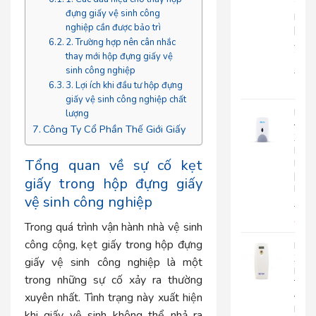
2
đựng giấy vệ sinh công
Lớp
nghiệp cần được bảo trì
|
AK2
2. Trường hợp nên cân nhắc
2
thay mới hộp đựng giấy vệ
sinh công nghiệp
22.0
3. Lợi ích khi đầu tư hộp đựng
17.
giấy vệ sinh công nghiệp chất
Bình
lượng
Đựn
Công Ty Cổ Phần Thế Giới Giấy
Xà
Bôn
Tổng quan về sự cố kẹt
Roto
|
giấy trong hộp đựng giấy
RT800
vệ sinh công nghiệp
510.
450
Trong quá trình vận hành nhà vệ sinh
công cộng, kẹt giấy trong hộp đựng
Máy
Xịt
giấy vệ sinh công nghiệp là một
Phò
trong những sự cố xảy ra thường
Tự
Độn
xuyên nhất. Tình trạng này xuất hiện
Roto
khi giấy vệ sinh không thể nhả ra