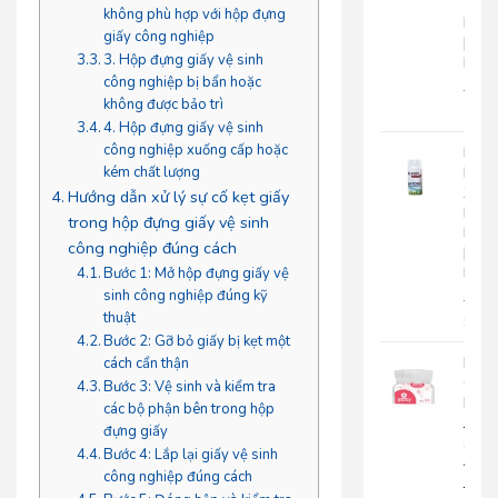
Tay
không phù hợp với hộp đựng
Roto
giấy công nghiệp
|
3. Hộp đựng giấy vệ sinh
RC500
công nghiệp bị bẩn hoặc
280.
không được bảo trì
225
4. Hộp đựng giấy vệ sinh
công nghiệp xuống cấp hoặc
Nướ
Hoa
kém chất lượng
Xịt
Hướng dẫn xử lý sự cố kẹt giấy
Phò
trong hộp đựng giấy vệ sinh
Roto
công nghiệp đúng cách
|
RT300
Bước 1: Mở hộp đựng giấy vệ
sinh công nghiệp đúng kỹ
92.0
thuật
85.
Bước 2: Gỡ bỏ giấy bị kẹt một
Khă
cách cẩn thận
Giấy
Bước 3: Vệ sinh và kiểm tra
Lụa
các bộ phận bên trong hộp
Japa
đựng giấy
Silk
Bước 4: Lắp lại giấy vệ sinh
400|
công nghiệp đúng cách
JPS400