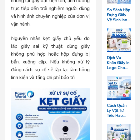
nhưng lại gây bất tiện lớn, ảnh hưởng
trực tiếp đến trải nghiệm người dùng
So Sánh Hộp
Đựng Giấy
và hình ảnh chuyên nghiệp của đơn vị
Vệ Sinh Inox
vận hành.
Và Hộp
Nhựa: Loại
Nào Bền
Nguyên nhân kẹt giấy chủ yếu do
Hơn?
lắp giấy sai kỹ thuật, dùng giấy
không phù hợp hoặc hộp đựng bị
Dịch Vụ
bẩn, xuống cấp. Nếu không xử lý
Khăn Giấy In
Logo Cho
đúng cách, sự cố sẽ lặp lại, làm hỏng
Nhà Hàng
linh kiện và tăng chi phí bảo trì.
Giá Rẻ Tại
TP.HCM
Cách Quản
Lý Vật Tư
Tiêu Hao
Cho Khách
Sạn Quy Mô
Trên 50
Phòng Giúp