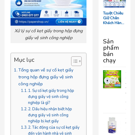
Tối Ưu Chi
Phí Vận
Hành
Tuyệt Chiêu
Giữ Chân
Khách Hàng:
5 Chi Tiết
Xử lý sự cố kẹt giấy trong hộp đựng
‘Nhỏ Mà Có
Võ’ Trong
giấy vệ sinh công nghiệp
Sản
Phòng Tắm
phẩm
Resort
bán
Mục lục
chạy
Tổng quan về sự cố kẹt giấy
COM
trong hộp đựng giấy vệ sinh
GIA
ĐÌN
công nghiệp
VUI
1. Sự cố kẹt giấy trong hộp
VẺ
đựng giấy vệ sinh công
690.
nghiệp là gì?
399
2. Dấu hiệu nhận biết hộp
đựng giấy vệ sinh công
Giấy
nghiệp bị kẹt giấy
Vệ
2. Tác động của sự cố kẹt giấy
Sinh
đến vận hành nhà vệ sinh