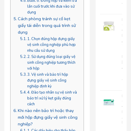
Bước 5: Đóng hộp và kiểm tra
22.0
lần cuối trước khi đưa vào sử
18.
dụng
Cách phòng tránh sự cố kẹt
Khă
Giấy
giấy tái diễn trong quá trình sử
Đa
dụng
Năn
1. Chọn đúng hộp đựng giấy
Japa
vệ sinh công nghiệp phù hợp
20-
nhu cầu sử dụng
1
Lớp
2. Sử dụng đúng loại giấy vệ
|
sinh công nghiệp tương thích
JP20
với hộp
1
3. Vệ sinh và bảo trì hộp
15.0
đựng giấy vệ sinh công
12.
nghiệp định kỳ
4. Đào tạo nhân sự vệ sinh và
Khă
bảo trì xử lý kẹt giấy đúng
Giấy
cách
Đa
Khi nào nên bảo trì hoặc thay
Năn
An
mới hộp đựng giấy vệ sinh công
Kha
nghiệp?
20-
1. Các dấu hiệu cho thấy hộp