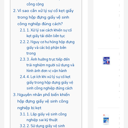
Cuộ
công cộng
Lớn
An
Vì sao cần xử lý sự cố kẹt giấy
Kha
trong hộp đựng giấy vệ sinh
703
công nghiệp đúng cách?
|
1. Xử lý sai cách khiến sự cố
AK703
kẹt giấy tái diễn liên tục
216.
2. Nguy cơ hư hỏng hộp đựng
135
giấy và các bộ phận bên
trong
Khă
giấy
3. Ảnh hưởng trực tiếp đến
ăn
trải nghiệm người sử dụng và
rút
hình ảnh đơn vị vận hành
Japa
4. Lợi ích khi xử lý sự cố kẹt
500
giấy trong hộp đựng giấy vệ
|
sinh công nghiệp đúng cách
JP500X
Nguyên nhân phổ biến khiến
32.0
hộp đựng giấy vệ sinh công
25.
nghiệp bị kẹt
Xà
1. Lắp giấy vệ sinh công
Bôn
nghiệp sai kỹ thuật
Rửa
2. Sử dụng giấy vệ sinh