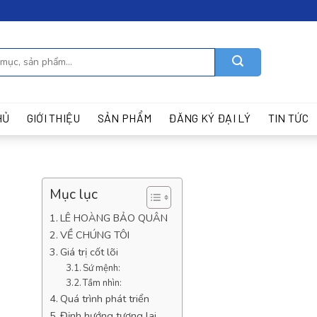
HỦ
GIỚI THIỆU
SẢN PHẨM
ĐĂNG KÝ ĐẠI LÝ
TIN TỨC
Mục lục
LÊ HOÀNG BẢO QUÂN
VỀ CHÚNG TÔI
Giá trị cốt lõi
Sứ mệnh:
Tầm nhìn:
Quá trình phát triển
Định hướng tương lai