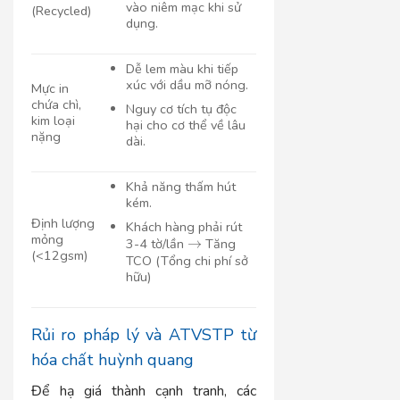
vào niêm mạc khi sử
(Recycled)
dụng.
Dễ lem màu khi tiếp
xúc với dầu mỡ nóng.
Mực in
chứa chì,
Nguy cơ tích tụ độc
kim loại
hại cho cơ thể về lâu
nặng
dài.
Khả năng thấm hút
kém.
Định lượng
Khách hàng phải rút
mỏng
3-4 tờ/lần
→
Tăng
(<12gsm)
TCO (Tổng chi phí sở
hữu)
Rủi ro pháp lý và ATVSTP từ
hóa chất huỳnh quang
Để hạ giá thành cạnh tranh, các