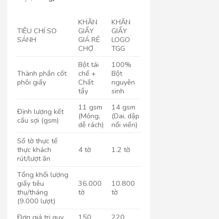
KHĂN
KHĂN
TIÊU CHÍ SO
GIẤY
GIẤY
SÁNH
GIÁ RẺ
LOGO
CHỢ
TGG
Bột tái
100%
Thành phần cốt
chế +
Bột
phôi giấy
Chất
nguyên
tẩy
sinh
11 gsm
14 gsm
Định lượng kết
(Mỏng,
(Dai, dập
cấu sợi (gsm)
dễ rách)
nổi viền)
Số tờ thực tế
thực khách
4 tờ
1.2 tờ
rút/lượt ăn
Tổng khối lượng
giấy tiêu
36.000
10.800
thụ/tháng
tờ
tờ
(9.000 lượt)
Đơn giá trị quy
150
220