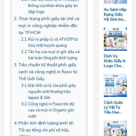
thông của khăn khóa giấy ăn
So Sánh Hộp
dập logo
Đựng Giấy
Thực trạng phôi giấy tái chế và
Vệ Sinh Inox
Và Hộp
mực in công nghiệp nhiễm độc
Nhựa: Loại
tại TP.HCM
Nào Bền
Hơn?
Rủi ro pháp lý và ATVSTP từ
hóa chất huỳnh quang
Tác hại của mực in gốc dầu và
Dịch Vụ
bài toán lãng phí định lượng
Khăn Giấy In
Tiêu chuẩn kỹ thuật phôi giấy
Logo Cho
Nhà Hàng
sạch và công nghệ in flexo từ
Giá Rẻ Tại
Thế Giới Giấy
TP.HCM
Đặc tính cơ lý của phôi giấy
nguyên sinh thương hiệu
Japani & Silk
Cách Quản
Công nghệ in Flexo tốc độ
Lý Vật Tư
cao và mực in Organic gốc
Tiêu Hao
nước
Cho Khách
Sạn Quy Mô
Phân tích định lượng kinh tế:
Trên 50
Tối ưu tổng chi phí sở hữu
Phòng Giúp