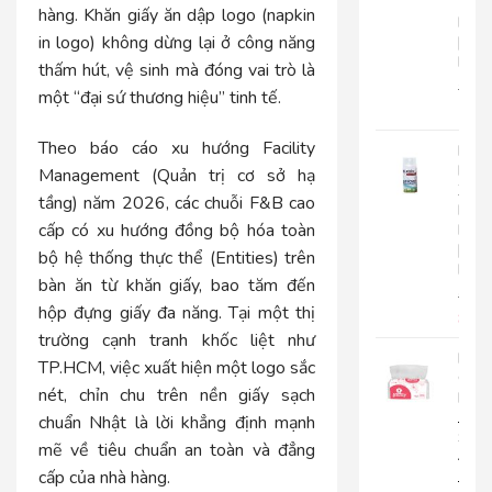
Tay
hàng. Khăn giấy ăn dập logo (napkin
Roto
in logo) không dừng lại ở công năng
|
RC500
thấm hút, vệ sinh mà đóng vai trò là
280.
một “đại sứ thương hiệu” tinh tế.
225
Theo báo cáo xu hướng Facility
Nướ
Hoa
Management (Quản trị cơ sở hạ
Xịt
tầng) năm 2026, các chuỗi F&B cao
Phò
cấp có xu hướng đồng bộ hóa toàn
Roto
|
bộ hệ thống thực thể (Entities) trên
RT300
bàn ăn từ khăn giấy, bao tăm đến
92.0
hộp đựng giấy đa năng. Tại một thị
85.
trường cạnh tranh khốc liệt như
Khă
TP.HCM, việc xuất hiện một logo sắc
Giấy
nét, chỉn chu trên nền giấy sạch
Lụa
Japa
chuẩn Nhật là lời khẳng định mạnh
Silk
mẽ về tiêu chuẩn an toàn và đẳng
400|
cấp của nhà hàng.
JPS400