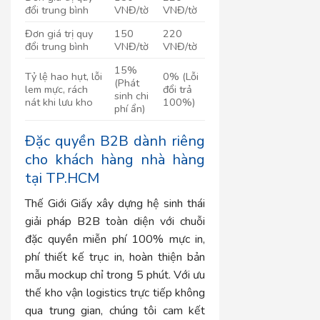
đổi trung bình
VNĐ/tờ
VNĐ/tờ
Đơn giá trị quy
150
220
đổi trung bình
VNĐ/tờ
VNĐ/tờ
15%
Tỷ lệ hao hụt, lỗi
0% (Lỗi
(Phát
lem mực, rách
đổi trả
sinh chi
nát khi lưu kho
100%)
phí ẩn)
Đặc quyền B2B dành riêng
cho khách hàng nhà hàng
tại TP.HCM
Thế Giới Giấy xây dựng hệ sinh thái
giải pháp B2B toàn diện với chuỗi
đặc quyền miễn phí 100% mực in,
phí thiết kế trục in, hoàn thiện bản
mẫu mockup chỉ trong 5 phút. Với ưu
thế kho vận logistics trực tiếp không
qua trung gian, chúng tôi cam kết