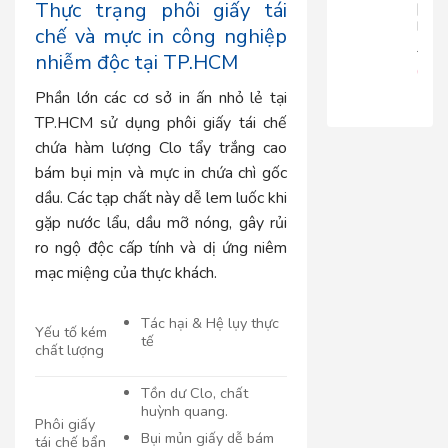
Thực trạng phôi giấy tái
|
RT816
chế và mực in công nghiệp
680.
nhiễm độc tại TP.HCM
650
Phần lớn các cơ sở in ấn nhỏ lẻ tại
TP.HCM sử dụng phôi giấy tái chế
chứa hàm lượng Clo tẩy trắng cao
bám bụi mịn và mực in chứa chì gốc
dầu. Các tạp chất này dễ lem luốc khi
gặp nước lẩu, dầu mỡ nóng, gây rủi
ro ngộ độc cấp tính và dị ứng niêm
mạc miệng của thực khách.
Tác hại & Hệ lụy thực
Yếu tố kém
tế
chất lượng
Tồn dư Clo, chất
huỳnh quang.
Phôi giấy
Bụi mủn giấy dễ bám
tái chế bẩn