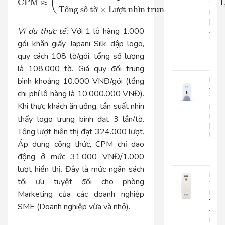
(
)
CPM
≈
×
1
2
T
ng s
t
×
L
t nh
n trung b
nh/t
ổ
ố
ờ
ư
ợ
ì
ì
ờ
Lớp
|
AK2
Ví dụ thực tế:
Với 1 lô hàng 1.000
2
gói khăn giấy Japani Silk dập logo,
22.0
quy cách 108 tờ/gói, tổng số lượng
17.
là 108.000 tờ. Giá quy đổi trung
Bình
bình khoảng 10.000 VNĐ/gói (tổng
Đựn
chi phí lô hàng là 10.000.000 VNĐ).
Xà
Khi thực khách ăn uống, tần suất nhìn
Bôn
Roto
thấy logo trung bình đạt 3 lần/tờ.
|
Tổng lượt hiển thị đạt 324.000 lượt.
RT800
Áp dụng công thức, CPM chỉ dao
510.
động ở mức
31.000 VNĐ/1.000
450
lượt hiển thị
. Đây là mức ngân sách
Máy
tối ưu tuyệt đối cho phòng
Xịt
Phò
Marketing của các doanh nghiệp
Tự
SME (Doanh nghiệp vừa và nhỏ).
Độn
Roto