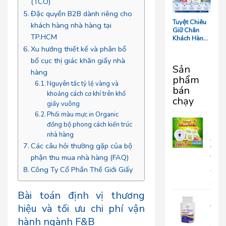
(TCO)
Tối Ưu Chi
Phí Vận
Đặc quyền B2B dành riêng cho
Hành
Tuyệt Chiêu
khách hàng nhà hàng tại
Giữ Chân
TP.HCM
Khách Hàng:
5 Chi Tiết
Xu hướng thiết kế và phân bổ
‘Nhỏ Mà Có
bố cục thị giác khăn giấy nhà
Võ’ Trong
Sản
Phòng Tắm
hàng
phẩm
Resort
Nguyên tắc tỷ lệ vàng và
bán
khoảng cách cơ khí trên khổ
chạy
giấy vuông
Phối màu mực in Organic
COM
đồng bộ phong cách kiến trúc
GIA
nhà hàng
ĐÌN
Các câu hỏi thường gặp của bộ
VUI
phận thu mua nhà hàng (FAQ)
VẺ
Công Ty Cổ Phần Thế Giới Giấy
690.
399
Bài toán định vị thương
Giấy
hiệu và tối ưu chi phí vận
Vệ
Sinh
hành ngành F&B