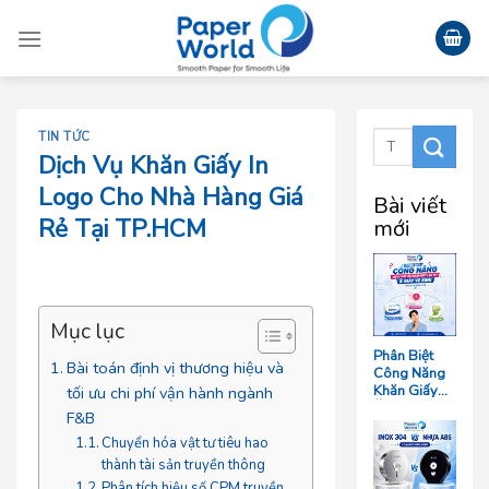
Skip
to
content
TIN TỨC
Dịch Vụ Khăn Giấy In
Logo Cho Nhà Hàng Giá
Bài viết
Rẻ Tại TP.HCM
mới
Mục lục
Phân Biệt
Bài toán định vị thương hiệu và
Công Năng
Khăn Giấy
tối ưu chi phí vận hành ngành
Ăn, Khăn
F&B
Giấy Lau Tay
Chuyển hóa vật tư tiêu hao
Và Giấy Vệ
Sinh Trong
thành tài sản truyền thông
Ngành F&B
Phân tích hiệu số CPM truyền