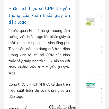
22.0
18.
Phân tích hiệu số CPM truyền
thông của khăn khóa giấy ăn
Khă
Giấy
dập logo
Đa
Năn
Nhiều quản lý nhà hàng thường lầm
Japa
tưởng việc in ấn logo lên khăn giấy là
20-
một khoản chi phí phát sinh lãng phí.
1
Lớp
Tuy nhiên, nếu áp dụng mô hình định
|
lượng kinh tế, chỉ số CPM của hình
JP20
1
thức này thấp hơn từ 5 – 7 lần so với
15.0
chạy quảng cáo trực tuyến (Digital
12.
Ads).
Khă
Công thức tính CPM thực tế dựa trên
Giấy
Đa
hiệu suất hiển thị của khăn giấy ăn
Năn
dập logo:
An
Kha
20-
Chi ph
l
kh
n
í
ô
ă