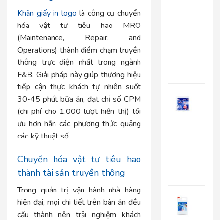
Cuộ
Lớn
Khăn giấy in logo
là công cụ chuyển
An
hóa vật tư tiêu hao MRO
Kha
703
(Maintenance, Repair, and
|
Operations) thành điểm chạm truyền
AK703
thông trực diện nhất trong ngành
216.
F&B. Giải pháp này giúp thương hiệu
135
tiếp cận thực khách tự nhiên suốt
Khă
30-45 phút bữa ăn, đạt chỉ số CPM
giấy
(chi phí cho 1.000 lượt hiển thị) tối
ăn
rút
ưu hơn hẳn các phương thức quảng
Japa
cáo kỹ thuật số.
500
|
JP500X
Chuyển hóa vật tư tiêu hao
32.0
thành tài sản truyền thông
25.
Trong quản trị vận hành nhà hàng
Xà
hiện đại, mọi chi tiết trên bàn ăn đều
Bôn
Rửa
cấu thành nên trải nghiệm khách