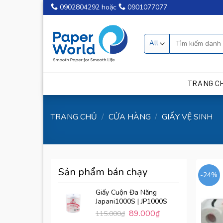
Skip
0902804292
hoặc
0901077077
to
content
TRANG C
TRANG CHỦ
/
CỬA HÀNG
/
GIẤY VỆ SINH
Sản phẩm bán chạy
-24%
Giấy Cuộn Đa Năng
Japani1000S | JP1000S
89.000
₫
115.000
₫