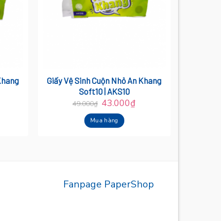
Khang
Giấy Vệ Sinh Cuộn Nhỏ An Khang
Soft10 | AKS10
43.000
₫
49.000
₫
Mua hàng
Fanpage PaperShop