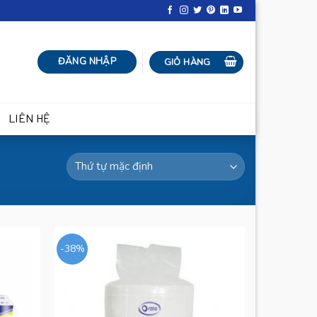
ĐĂNG NHẬP
GIỎ HÀNG
LIÊN HỆ
-38%