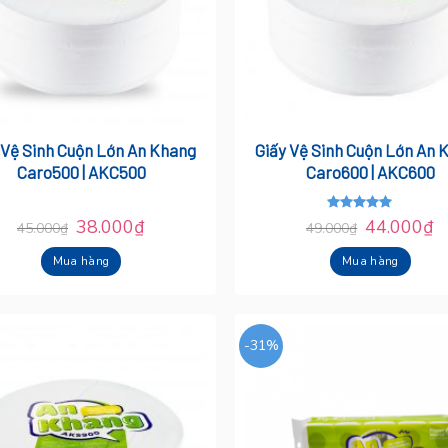
 Vệ Sinh Cuộn Lớn An Khang
Giấy Vệ Sinh Cuộn Lớn An 
Caro500 | AKC500
Caro600 | AKC600
38.000
₫
44.000
₫
Được xếp
45.000
₫
49.000
₫
hạng
5.00
5
sao
Mua hàng
Mua hàng
-31%