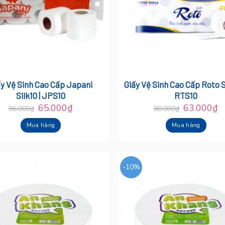
ấy Vệ Sinh Cao Cấp Japani
Giấy Vệ Sinh Cao Cấp Roto S
Silk10 | JPS10
RTS10
65.000
₫
63.000
₫
86.000
₫
80.000
₫
Mua hàng
Mua hàng
-10%