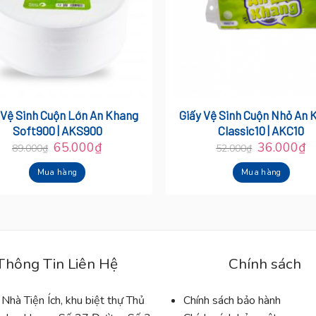
 Vệ Sinh Cuộn Lớn An Khang
Giấy Vệ Sinh Cuộn Nhỏ An 
Soft900 | AKS900
Classic10 | AKC10
65.000
₫
36.000
₫
89.000
₫
52.000
₫
Mua hàng
Mua hàng
Thông Tin Liên Hệ
Chính sách
 Nhà Tiện Ích, khu biệt thự Thủ
Chính sách bảo hành