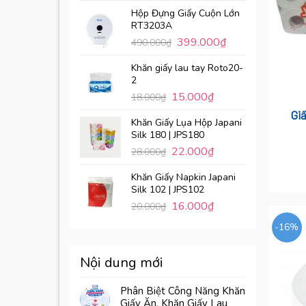
Hộp Đựng Giấy Cuộn Lớn
RT3203A
399.000
₫
490.000
₫
Khăn giấy lau tay Roto20-
2
15.000
₫
18.000
₫
Gi
Khăn Giấy Lụa Hộp Japani
Silk 180 | JPS180
22.000
₫
28.000
₫
Khăn Giấy Napkin Japani
Silk 102 | JPS102
16.000
₫
20.000
₫
-16%
Nội dung mới
Phân Biệt Công Năng Khăn
Giấy Ăn, Khăn Giấy Lau