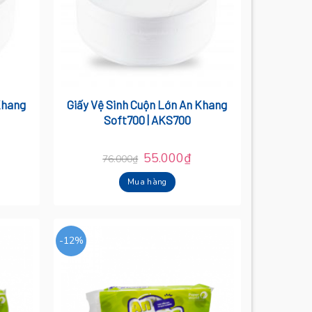
Khang
Giấy Vệ Sinh Cuộn Lớn An Khang
Soft700 | AKS700
55.000
₫
76.000
₫
Mua hàng
-12%