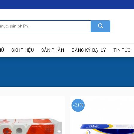
HỦ
GIỚI THIỆU
SẢN PHẨM
ĐĂNG KÝ ĐẠI LÝ
TIN TỨC
-21%