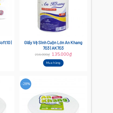
oft10 |
Giấy Vệ Sinh Cuộn Lớn An Khang
703 | AK703
135.000
₫
216.000
₫
Mua hàng
-28%