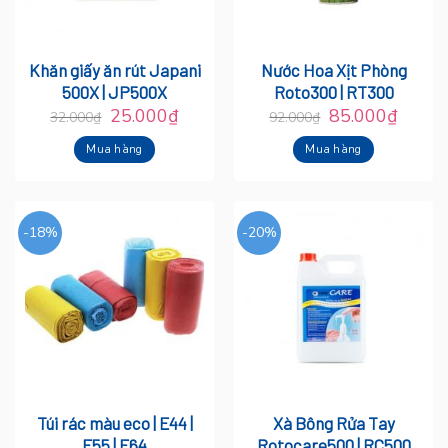
Khăn giấy ăn rút Japani
Nước Hoa Xịt Phòng
500X | JP500X
Roto300 | RT300
25.000
₫
85.000
₫
32.000
₫
92.000
₫
Mua hàng
Mua hàng
-18%
-20%
Túi rác màu eco | E44 |
Xà Bông Rửa Tay
E55 | E64
Rotocare500 | RC500